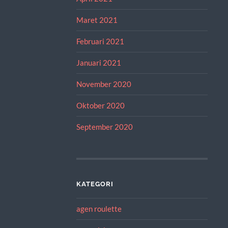
Maret 2021
Februari 2021
Januari 2021
November 2020
Oktober 2020
September 2020
KATEGORI
agen roulette