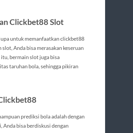
n Clickbet88 Slot
 lupa untuk memanfaatkan clickbet88
 slot, Anda bisa merasakan keseruan
tu, bermain slot juga bisa
tas taruhan bola, sehingga pikiran
Clickbet88
mampuan prediksi bola adalah dengan
, Anda bisa berdiskusi dengan