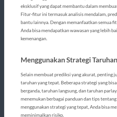
eksklusif yang dapat membantu dalam membuat p
Fitur-fitur ini termasuk analisis mendalam, predi
bantu lainnya. Dengan memanfaatkan semua fitur
Anda bisa mendapatkan wawasan yang lebih ba
kemenangan.
Menggunakan Strategi Taruhan
Selain membuat prediksi yang akurat, penting 
taruhan yang tepat. Beberapa strategi yang bis
berganda, taruhan langsung, dan taruhan parlay.
menemukan berbagai panduan dan tips tentang s
menggunakan strategi yang tepat, Anda bisa 
meminimalkan risiko.