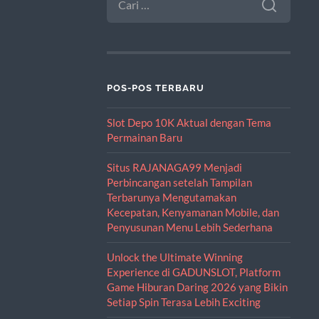
UNTUK:
POS-POS TERBARU
Slot Depo 10K Aktual dengan Tema
Permainan Baru
Situs RAJANAGA99 Menjadi
Perbincangan setelah Tampilan
Terbarunya Mengutamakan
Kecepatan, Kenyamanan Mobile, dan
Penyusunan Menu Lebih Sederhana
Unlock the Ultimate Winning
Experience di GADUNSLOT, Platform
Game Hiburan Daring 2026 yang Bikin
Setiap Spin Terasa Lebih Exciting