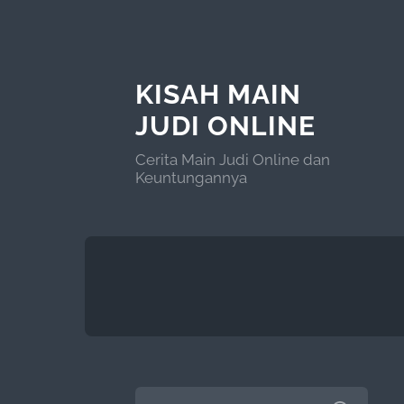
KISAH MAIN
JUDI ONLINE
Cerita Main Judi Online dan
Keuntungannya
CARI