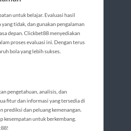
tan untuk belajar. Evaluasi hasil
pa yang tidak, dan gunakan pengalaman
 masa depan. Clickbet88 menyediakan
lam proses evaluasi ini. Dengan terus
ruh bola yang lebih sukses.
n pengetahuan, analisis, dan
 fitur dan informasi yang tersedia di
n prediksi dan peluang kemenangan.
tiap kesempatan untuk berkembang.
t88!