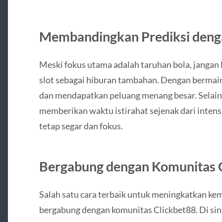
Membandingkan Prediksi denga
Meski fokus utama adalah taruhan bola, jangan
slot sebagai hiburan tambahan. Dengan bermain
dan mendapatkan peluang menang besar. Selain i
memberikan waktu istirahat sejenak dari intensi
tetap segar dan fokus.
Bergabung dengan Komunitas 
Salah satu cara terbaik untuk meningkatkan ke
bergabung dengan komunitas Clickbet88. Di sini