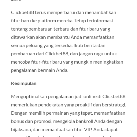
Clickbet88 terus memperbarui dan menambahkan
fitur baru ke platform mereka. Tetap terinformasi
tentang pembaruan terbaru dan fitur baru yang
ditawarkan akan membantu Anda memanfaatkan
semua peluang yang tersedia. Ikuti berita dan
pembaruan dari Clickbet88, dan jangan ragu untuk
mencoba fitur-fitur baru yang mungkin meningkatkan
pengalaman bermain Anda.
Kesimpulan
Mengoptimalkan pengalaman judi online di Clickbet88
memerlukan pendekatan yang proaktif dan berstrategi.
Dengan memilih permainan yang tepat, memanfaatkan
bonus dan promosi, mengelola bankroll Anda dengan
bijaksana, dan memanfaatkan fitur VIP, Anda dapat