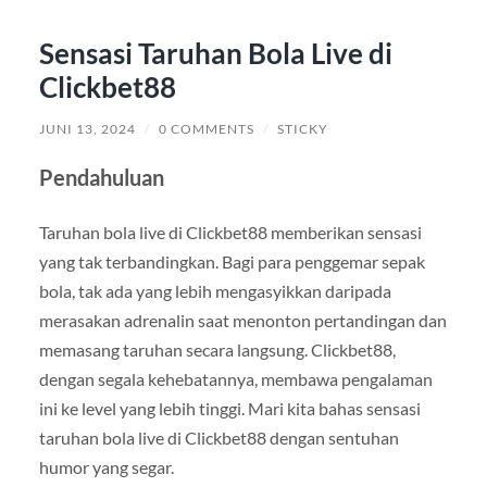
Sensasi Taruhan Bola Live di
Clickbet88
JUNI 13, 2024
/
0 COMMENTS
/
STICKY
Pendahuluan
Taruhan bola live di Clickbet88 memberikan sensasi
yang tak terbandingkan. Bagi para penggemar sepak
bola, tak ada yang lebih mengasyikkan daripada
merasakan adrenalin saat menonton pertandingan dan
memasang taruhan secara langsung. Clickbet88,
dengan segala kehebatannya, membawa pengalaman
ini ke level yang lebih tinggi. Mari kita bahas sensasi
taruhan bola live di Clickbet88 dengan sentuhan
humor yang segar.