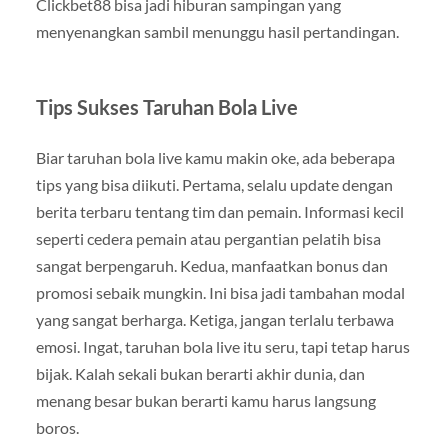
Clickbet88 bisa jadi hiburan sampingan yang
menyenangkan sambil menunggu hasil pertandingan.
Tips Sukses Taruhan Bola Live
Biar taruhan bola live kamu makin oke, ada beberapa
tips yang bisa diikuti. Pertama, selalu update dengan
berita terbaru tentang tim dan pemain. Informasi kecil
seperti cedera pemain atau pergantian pelatih bisa
sangat berpengaruh. Kedua, manfaatkan bonus dan
promosi sebaik mungkin. Ini bisa jadi tambahan modal
yang sangat berharga. Ketiga, jangan terlalu terbawa
emosi. Ingat, taruhan bola live itu seru, tapi tetap harus
bijak. Kalah sekali bukan berarti akhir dunia, dan
menang besar bukan berarti kamu harus langsung
boros.