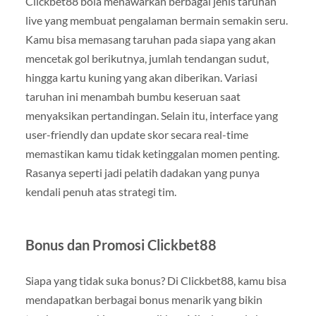
Clickbet88 bola menawarkan berbagai jenis taruhan
live yang membuat pengalaman bermain semakin seru.
Kamu bisa memasang taruhan pada siapa yang akan
mencetak gol berikutnya, jumlah tendangan sudut,
hingga kartu kuning yang akan diberikan. Variasi
taruhan ini menambah bumbu keseruan saat
menyaksikan pertandingan. Selain itu, interface yang
user-friendly dan update skor secara real-time
memastikan kamu tidak ketinggalan momen penting.
Rasanya seperti jadi pelatih dadakan yang punya
kendali penuh atas strategi tim.
Bonus dan Promosi Clickbet88
Siapa yang tidak suka bonus? Di Clickbet88, kamu bisa
mendapatkan berbagai bonus menarik yang bikin