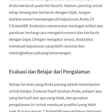
Anda bertaruh pada tim favorit. Namun, penting untuk
tetap tenang dan bertaruh dengan bijak. Jangan
biarkan emosi mempengaruhi keputusan Anda. Di
Clickbet88, Anda bisa menemukan berbagai artikel dan
panduan tentang cara mengelola emosi dan bertaruh
dengan bijak. Dengan mengatur emosi, Anda bisa
membuat keputusan yang lebih rasional dan
meningkatkan peluang kemenangan.
Evaluasi dan Belajar dari Pengalaman
Setiap taruhan yang Anda pasang adalah kesempatan
untuk belajar. Evaluasi hasil taruhan Anda, pelajari apa
yang berhasil dan apa yang tidak, dan gunakan
pengalaman ini untuk membuat prediksi yang lebih
baik di masa depan. Clickbet88 menyediakan berbagai