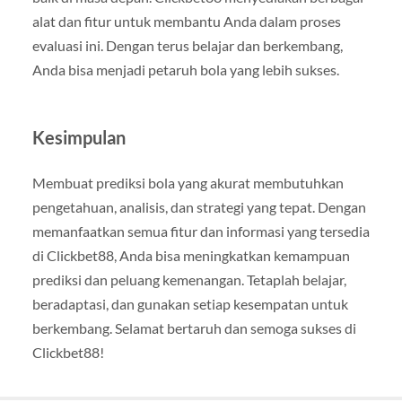
alat dan fitur untuk membantu Anda dalam proses
evaluasi ini. Dengan terus belajar dan berkembang,
Anda bisa menjadi petaruh bola yang lebih sukses.
Kesimpulan
Membuat prediksi bola yang akurat membutuhkan
pengetahuan, analisis, dan strategi yang tepat. Dengan
memanfaatkan semua fitur dan informasi yang tersedia
di Clickbet88, Anda bisa meningkatkan kemampuan
prediksi dan peluang kemenangan. Tetaplah belajar,
beradaptasi, dan gunakan setiap kesempatan untuk
berkembang. Selamat bertaruh dan semoga sukses di
Clickbet88!