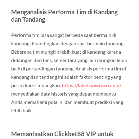
Menganalisis Performa Tim di Kandang
dan Tandang
Performa tim bisa sangat berbeda saat bermain di
kandang dibandingkan dengan saat bermain tandang.
Beberapa tim mungkin lebih kuat di kandang karena
dukungan dari fans, sementara yang lain mungkin lebih
baik di pertandingan tandang. Analisis performa tim di
kandang dan tandang ini adalah faktor penting yang
perlu dipertimbangkan.
https://labellaowosso.com/
menyediakan data historis yang dapat membantu
Anda memahami pola ini dan membuat prediksi yang
lebih baik.
Memanfaatkan Clickbet88 VIP untuk