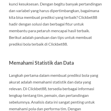
kunci kesuksesan. Dengan begitu banyak pertandingan
dan variabel yang harus dipertimbangkan, bagaimana
kita bisa membuat prediksi yang terbaik? Clickbet88
hadir dengan solusi dan berbagai fitur untuk
membantu para petaruh mencapai hasil terbaik.
Berikut adalah panduan dan tips untuk membuat
prediksi bola terbaik di Clickbet88.
Memahami Statistik dan Data
Langkah pertama dalam membuat prediksi bola yang
akurat adalah memahami statistik dan data yang
relevan. Di Clickbet88, tersedia berbagai informasi
lengkap tentang tim, pemain, dan pertandingan
sebelumnya. Analisis data ini sangat penting untuk
memahami pola dan performa tim. Dengan