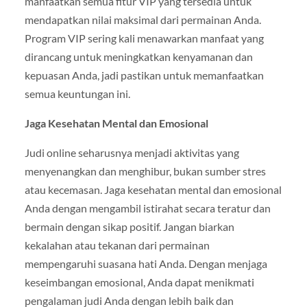
manfaatkan semua fitur VIP yang tersedia untuk
mendapatkan nilai maksimal dari permainan Anda.
Program VIP sering kali menawarkan manfaat yang
dirancang untuk meningkatkan kenyamanan dan
kepuasan Anda, jadi pastikan untuk memanfaatkan
semua keuntungan ini.
Jaga Kesehatan Mental dan Emosional
Judi online seharusnya menjadi aktivitas yang
menyenangkan dan menghibur, bukan sumber stres
atau kecemasan. Jaga kesehatan mental dan emosional
Anda dengan mengambil istirahat secara teratur dan
bermain dengan sikap positif. Jangan biarkan
kekalahan atau tekanan dari permainan
mempengaruhi suasana hati Anda. Dengan menjaga
keseimbangan emosional, Anda dapat menikmati
pengalaman judi Anda dengan lebih baik dan