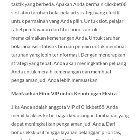
taktik yang berbeda. Apakah Anda bermain clickbet88
slot atau taruhan bola, pelajari strategi yang efektif
untuk permainan yang Anda pilih. Untuk slot, pelajari
tabel pembayaran dan fitur bonus untuk
memaksimalkan kemenangan Anda. Untuk taruhan
bola, analisis statistik tim dan pemain untuk membuat
taruhan yang lebih terinformasi. Dengan menerapkan
strategi yang tepat, Anda akan meningkatkan peluang
Anda untuk meraih kemenangan dan membuat
pengalaman judi Anda lebih memuaskan.
Manfaatkan Fitur VIP untuk Keuntungan Ekstra
Jika Anda adalah anggota VIP di Clickbet88, Anda
memiliki akses ke berbagai keuntungan tambahan yang
dapat meningkatkan pengalaman judi Anda. Dari
bonus eksklusif hingga layanan pelanggan prioritas,