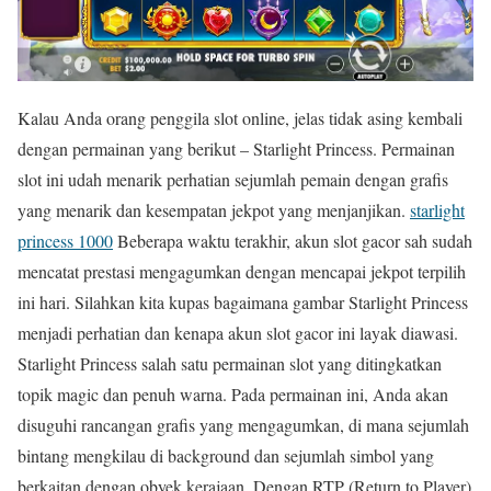
Kalau Anda orang penggila slot online, jelas tidak asing kembali
dengan permainan yang berikut – Starlight Princess. Permainan
slot ini udah menarik perhatian sejumlah pemain dengan grafis
yang menarik dan kesempatan jekpot yang menjanjikan.
starlight
princess 1000
Beberapa waktu terakhir, akun slot gacor sah sudah
mencatat prestasi mengagumkan dengan mencapai jekpot terpilih
ini hari. Silahkan kita kupas bagaimana gambar Starlight Princess
menjadi perhatian dan kenapa akun slot gacor ini layak diawasi.
Starlight Princess salah satu permainan slot yang ditingkatkan
topik magic dan penuh warna. Pada permainan ini, Anda akan
disuguhi rancangan grafis yang mengagumkan, di mana sejumlah
bintang mengkilau di background dan sejumlah simbol yang
berkaitan dengan obyek kerajaan. Dengan RTP (Return to Player)