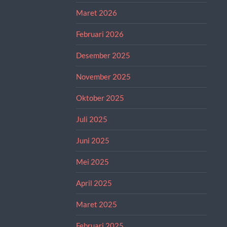
Maret 2026
Februari 2026
Desember 2025
November 2025
Oktober 2025
Juli 2025
Juni 2025
Mei 2025
April 2025
Maret 2025
Februari 2025