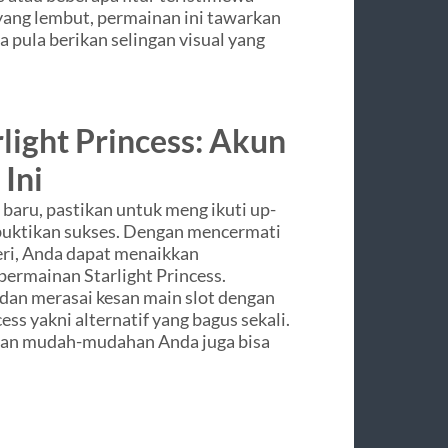
 yang lembut, permainan ini tawarkan
pula berikan selingan visual yang
ight Princess: Akun
 Ini
 baru, pastikan untuk meng ikuti up-
ibuktikan sukses. Dengan mencermati
eri, Anda dapat menaikkan
ermainan Starlight Princess.
 dan merasai kesan main slot dengan
ess yakni alternatif yang bagus sekali.
, dan mudah-mudahan Anda juga bisa