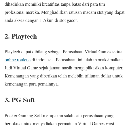
dihadirkan memiliki kreatifitas tanpa batas dari para tim
profesional mereka. Menghadirkan ratusan macam slot yang dapat
anda akses dengan 1 Akun di slot gacor.
2. Playtech
Playtech dapat dibilang sebagai Perusahaan Virtual Games tertua
online roulette
di indonesia. Perusahaan ini telah memaksimalkan
Judi Virtual Game sejak jaman masih mengaplikasikan komputer.
Kemenangan yang diberikan telah melebihi triliunan dollar untuk
kemenangan para pemainnya.
3. PG Soft
Pocker Gaming Soft merupakan salah satu perusahaan yang
berfokus untuk menyediakan permainan Virtual Games versi