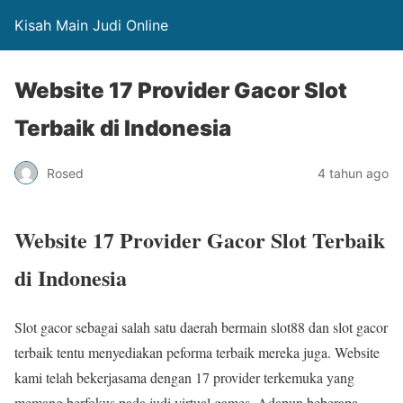
Kisah Main Judi Online
Website 17 Provider Gacor Slot
Terbaik di Indonesia
Rosed
4 tahun ago
Website 17 Provider Gacor Slot Terbaik
di Indonesia
Slot gacor sebagai salah satu daerah bermain slot88 dan slot gacor
terbaik tentu menyediakan peforma terbaik mereka juga. Website
kami telah bekerjasama dengan 17 provider terkemuka yang
memang berfokus pada judi virtual games. Adapun beberapa