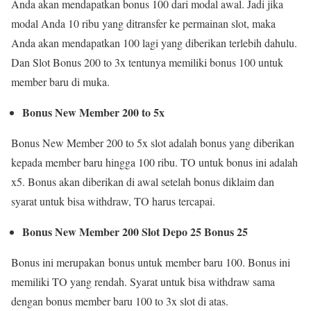
Anda akan mendapatkan bonus 100 dari modal awal. Jadi jika
modal Anda 10 ribu yang ditransfer ke permainan slot, maka
Anda akan mendapatkan 100 lagi yang diberikan terlebih dahulu.
Dan Slot Bonus 200 to 3x tentunya memiliki bonus 100 untuk
member baru di muka.
Bonus New Member 200 to 5x
Bonus New Member 200 to 5x slot adalah bonus yang diberikan
kepada member baru hingga 100 ribu. TO untuk bonus ini adalah
x5. Bonus akan diberikan di awal setelah bonus diklaim dan
syarat untuk bisa withdraw, TO harus tercapai.
Bonus New Member 200 Slot Depo 25 Bonus 25
Bonus ini merupakan bonus untuk member baru 100. Bonus ini
memiliki TO yang rendah. Syarat untuk bisa withdraw sama
dengan bonus member baru 100 to 3x slot di atas.