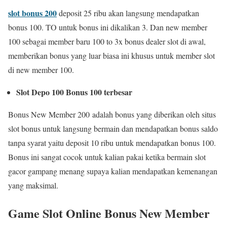
slot bonus 200
deposit 25 ribu akan langsung mendapatkan
bonus 100. TO untuk bonus ini dikalikan 3. Dan new member
100 sebagai member baru 100 to 3x bonus dealer slot di awal,
memberikan bonus yang luar biasa ini khusus untuk member slot
di new member 100.
Slot Depo 100 Bonus 100 terbesar
Bonus New Member 200 adalah bonus yang diberikan oleh situs
slot bonus untuk langsung bermain dan mendapatkan bonus saldo
tanpa syarat yaitu deposit 10 ribu untuk mendapatkan bonus 100.
Bonus ini sangat cocok untuk kalian pakai ketika bermain slot
gacor gampang menang supaya kalian mendapatkan kemenangan
yang maksimal.
Game Slot Online Bonus New Member