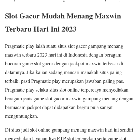
Slot Gacor Mudah Menang Maxwin
Terbaru Hari Ini 2023
Pragmatic play ialah suatu situs slot gacor gampang menang
maxwin terbaru 2023 hari ini di Indonesia dengan beragam
bocoran game slot gacor dengan jackpot maxwin terbesar di
dalamnya. Jika kalian sedang mencari manakah situs paling
terbaik, pasti Pragmatic play merupakan jawaban paling pas.
Pragmatic play selaku situs slot online terpercaya menyediakan
beragam jenis game slot gacor maxwin gampang menang dengan
bermacam jackpot dapat didapatkan begitu pula sangat
menguntungkan.
Di situs judi slot online gampang menang maxwin hari ini sendiri
menyediakan layanan live RTP slot terlengkap serta game slot