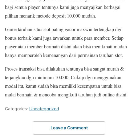
bagi semua player, tentunya kami juga menyajikan berbagai
pilihan menarik metode deposit 10.000 mudah.
Game taruhan situs slot paling gacor maxwin terlengkap dgn
bonus terbaik kami juga tawarkan untuk para member. Setiap
player atau member bermain disini akan bisa menikmati mudah
hanya memperoleh kemenangan dari permainan taruhan slot.
Proses transaksi bisa dilakukan tentunya bisa sangat murah &
terjangkau dgn minimum 10.000. Cukup dgn menggunakan
modal itu, kamu sudah bisa memiliki kesempatan untuk bisa
mulai bermain & mencoba mengikuti taruhan judi online disini.
Categories:
Uncategorized
Leave a Comment