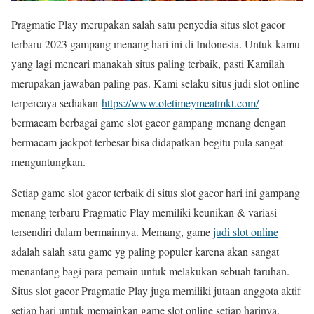
Pragmatic Play merupakan salah satu penyedia situs slot gacor
terbaru 2023 gampang menang hari ini di Indonesia. Untuk kamu
yang lagi mencari manakah situs paling terbaik, pasti Kamilah
merupakan jawaban paling pas. Kami selaku situs judi slot online
terpercaya sediakan
https://www.oletimeymeatmkt.com/
bermacam berbagai game slot gacor gampang menang dengan
bermacam jackpot terbesar bisa didapatkan begitu pula sangat
menguntungkan.
Setiap game slot gacor terbaik di situs slot gacor hari ini gampang
menang terbaru Pragmatic Play memiliki keunikan & variasi
tersendiri dalam bermainnya. Memang, game
judi slot online
adalah salah satu game yg paling populer karena akan sangat
menantang bagi para pemain untuk melakukan sebuah taruhan.
Situs slot gacor Pragmatic Play juga memiliki jutaan anggota aktif
setiap hari untuk memainkan game slot online setiap harinya.