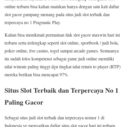
online terbaru bisa kalian mainkan hanya dengan satu kali daftar
slot gacor gampang menang pada situs judi slot terbaik dan
terpercaya no 1 Pragmatic Play.
Kalian bisa menikmati permainan link slot gacor maxwin hari ini
terbaru serta terlengkap seperti slot online, sportbook / judi bola,
poker online, live casino, togel sampai arcade games. Semuanya
itu sudah lolos kompetensi sebagai game judi online memiliki
nilai winrate paling tinggi dgn tingkat nilai return to player (RTP)
mereka berikan bisa mencapai 97%.
Situs Slot Terbaik dan Terpercaya No 1
Paling Gacor
Sebagai situs judi slot terbaik dan terpercaya nomor 1 di
Indonesia yg menyajikan daftar situs slot gacor hari ini terbaru