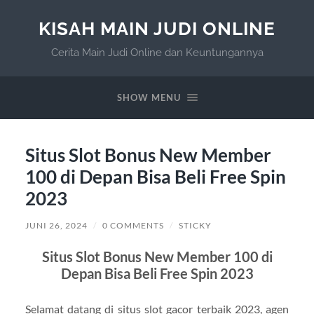
KISAH MAIN JUDI ONLINE
Cerita Main Judi Online dan Keuntungannya
SHOW MENU
Situs Slot Bonus New Member
100 di Depan Bisa Beli Free Spin
2023
JUNI 26, 2024
/
0 COMMENTS
/
STICKY
Situs Slot Bonus New Member 100 di
Depan Bisa Beli Free Spin 2023
Selamat datang di situs slot gacor terbaik 2023, agen