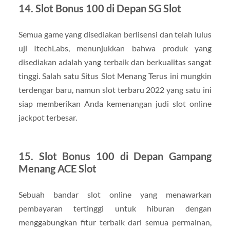
14. Slot Bonus 100 di Depan SG Slot
Semua game yang disediakan berlisensi dan telah lulus
uji ItechLabs, menunjukkan bahwa produk yang
disediakan adalah yang terbaik dan berkualitas sangat
tinggi. Salah satu Situs Slot Menang Terus ini mungkin
terdengar baru, namun slot terbaru 2022 yang satu ini
siap memberikan Anda kemenangan judi slot online
jackpot terbesar.
15. Slot Bonus 100 di Depan Gampang
Menang ACE Slot
Sebuah bandar slot online yang menawarkan
pembayaran tertinggi untuk hiburan dengan
menggabungkan fitur terbaik dari semua permainan,