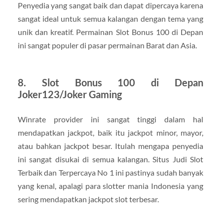
Penyedia yang sangat baik dan dapat dipercaya karena
sangat ideal untuk semua kalangan dengan tema yang
unik dan kreatif. Permainan Slot Bonus 100 di Depan
ini sangat populer di pasar permainan Barat dan Asia.
8. Slot Bonus 100 di Depan
Joker123/Joker Gaming
Winrate provider ini sangat tinggi dalam hal
mendapatkan jackpot, baik itu jackpot minor, mayor,
atau bahkan jackpot besar. Itulah mengapa penyedia
ini sangat disukai di semua kalangan. Situs Judi Slot
Terbaik dan Terpercaya No 1 ini pastinya sudah banyak
yang kenal, apalagi para slotter mania Indonesia yang
sering mendapatkan jackpot slot terbesar.