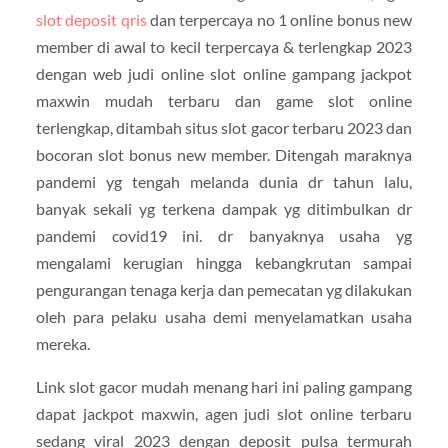
slot deposit qris
dan terpercaya no 1 online bonus new
member di awal to kecil terpercaya & terlengkap 2023
dengan web judi online slot online gampang jackpot
maxwin mudah terbaru dan game slot online
terlengkap, ditambah situs slot gacor terbaru 2023 dan
bocoran slot bonus new member. Ditengah maraknya
pandemi yg tengah melanda dunia dr tahun lalu,
banyak sekali yg terkena dampak yg ditimbulkan dr
pandemi covid19 ini. dr banyaknya usaha yg
mengalami kerugian hingga kebangkrutan sampai
pengurangan tenaga kerja dan pemecatan yg dilakukan
oleh para pelaku usaha demi menyelamatkan usaha
mereka.
Link slot gacor mudah menang hari ini paling gampang
dapat jackpot maxwin, agen judi slot online terbaru
sedang viral 2023 dengan deposit pulsa termurah