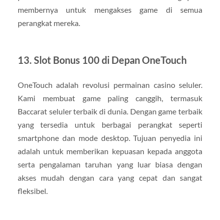
membernya untuk mengakses game di semua
perangkat mereka.
13. Slot Bonus 100 di Depan OneTouch
OneTouch adalah revolusi permainan casino seluler.
Kami membuat game paling canggih, termasuk
Baccarat seluler terbaik di dunia. Dengan game terbaik
yang tersedia untuk berbagai perangkat seperti
smartphone dan mode desktop. Tujuan penyedia ini
adalah untuk memberikan kepuasan kepada anggota
serta pengalaman taruhan yang luar biasa dengan
akses mudah dengan cara yang cepat dan sangat
fleksibel.