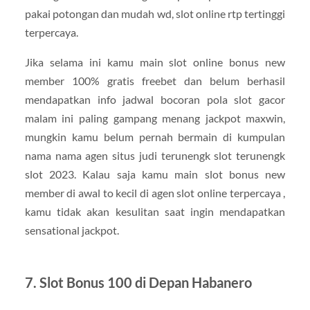
pakai potongan dan mudah wd, slot online rtp tertinggi
terpercaya.
Jika selama ini kamu main slot online bonus new
member 100% gratis freebet dan belum berhasil
mendapatkan info jadwal bocoran pola slot gacor
malam ini paling gampang menang jackpot maxwin,
mungkin kamu belum pernah bermain di kumpulan
nama nama agen situs judi terunengk slot terunengk
slot 2023. Kalau saja kamu main slot bonus new
member di awal to kecil di agen slot online terpercaya ,
kamu tidak akan kesulitan saat ingin mendapatkan
sensational jackpot.
7. Slot Bonus 100 di Depan Habanero