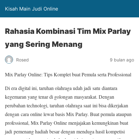
Kisah Main Judi Online
Rahasia Kombinasi Tim Mix Parlay
yang Sering Menang
Rosed
9 bulan ago
Mix Parlay Online: Tips Komplet buat Pemula serta Professional
Di era digital ini, taruhan olahraga udah jadi satu diantara
kegemaran yang tenar di golongan masyarakat. Dengan
perubahan technologi, taruhan olahraga saat ini bisa dikerjakan
dengan cara online lewat basis Mix Parlay. Buat pemula ataupun
professional, Mix Parlay Online menjajakan kemungkinan buat
jadi pemenang hadiah besar dengan menduga hasil kompetisi