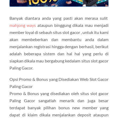
Banyak diantara anda yang pasti akan merasa sulit
mahjong ways
ataupun binggung dikala mau menjadi
member loyal di sebauh situs slot gacor , untuk itu kami
akan membeberkan dan membantu anda dalam
menjalankan registrasi hingga dengan berhasil, berikut
adalah beberapa sistem dan hal hal yang perlu di
siapkan dikala mau bergabung kedalam situs slot gacor
Paling Gacor.
Opsi Promo & Bonus yang Disediakan Web Slot Gacor
Paling Gacor
Promo & Bonus yang disediakan oleh situs slot gacor
Paling Gacor sangatlah menarik dan juga besar
terdapat banyak pilihan bonus new member yang
dapat di klaim dikala menjalankan deposit ataupun