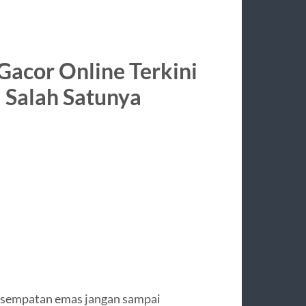
 Gacor Online Terkini
Salah Satunya
esempatan emas jangan sampai