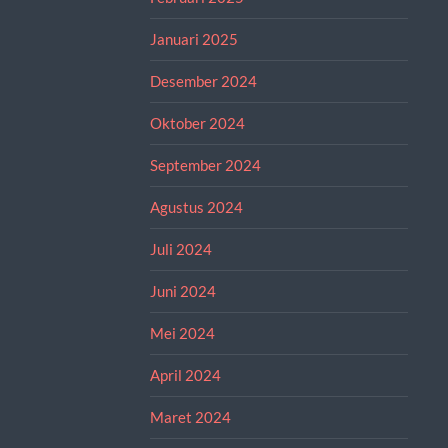
Januari 2025
Desember 2024
Oktober 2024
September 2024
Agustus 2024
Juli 2024
Juni 2024
Mei 2024
April 2024
Maret 2024