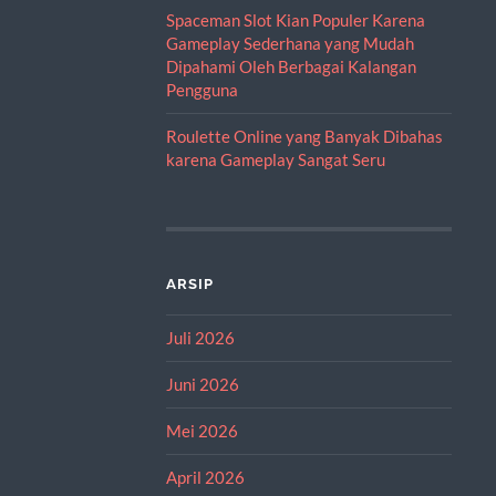
Spaceman Slot Kian Populer Karena
Gameplay Sederhana yang Mudah
Dipahami Oleh Berbagai Kalangan
Pengguna
Roulette Online yang Banyak Dibahas
karena Gameplay Sangat Seru
ARSIP
Juli 2026
Juni 2026
Mei 2026
April 2026