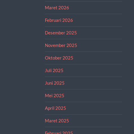
Maret 2026
Februari 2026
Desember 2025
November 2025
Oktober 2025
Juli 2025
Juni 2025
Mei 2025
April 2025
Maret 2025
Februari 2025