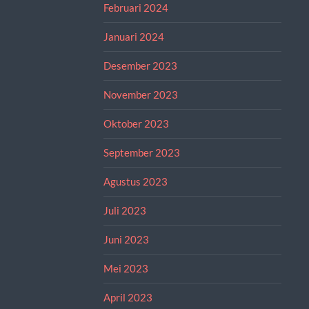
Februari 2024
Januari 2024
Desember 2023
November 2023
Oktober 2023
September 2023
Agustus 2023
Juli 2023
Juni 2023
Mei 2023
April 2023