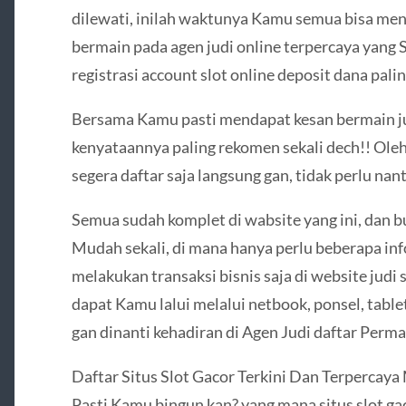
dilewati, inilah waktunya Kamu semua bisa me
bermain pada agen judi online terpercaya yang S
registrasi account slot online deposit dana pali
Bersama Kamu pasti mendapat kesan bermain jud
kenyataannya paling rekomen sekali dech!! Ole
segera daftar saja langsung gan, tidak perlu nan
Semua sudah komplet di wabsite yang ini, dan b
Mudah sekali, di mana hanya perlu beberapa i
melakukan transaksi bisnis saja di website judi s
dapat Kamu lalui melalui netbook, ponsel, table
gan dinanti kehadiran di Agen Judi daftar Perma
Daftar Situs Slot Gacor Terkini Dan Terperca
Pasti Kamu bingun kan? yang mana situs slot ga