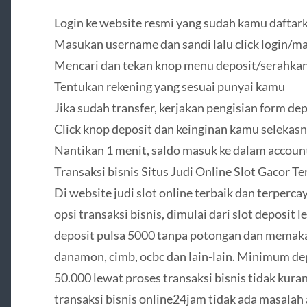
Login ke website resmi yang sudah kamu daftar
Masukan username dan sandi lalu click login/m
Mencari dan tekan knop menu deposit/serahka
Tentukan rekening yang sesuai punyai kamu
Jika sudah transfer, kerjakan pengisian form de
Click knop deposit dan keinginan kamu selekasn
Nantikan 1 menit, saldo masuk ke dalam accou
Transaksi bisnis Situs Judi Online Slot Gacor T
Di website judi slot online terbaik dan terperc
opsi transaksi bisnis, dimulai dari slot deposit l
deposit pulsa 5000 tanpa potongan dan memakai b
danamon, cimb, ocbc dan lain-lain. Minimum de
50.000 lewat proses transaksi bisnis tidak kura
transaksi bisnis online24jam tidak ada masalah