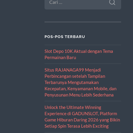
UNTUK:
POS-POS TERBARU
Slot Depo 10K Aktual dengan Tema
Permainan Baru
Situs RAJANAGA99 Menjadi
Perbincangan setelah Tampilan
Terbarunya Mengutamakan
Kecepatan, Kenyamanan Mobile, dan
Penyusunan Menu Lebih Sederhana
Unlock the Ultimate Winning
Experience di GADUNSLOT, Platform
Game Hiburan Daring 2026 yang Bikin
Setiap Spin Terasa Lebih Exciting