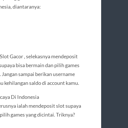
nesia, diantaranya:
Slot Gacor , selekasnya mendeposit
supaya bisa bermain dan pilih games
an. Jangan sampai berikan username
mau kehilangan saldo di account kamu.
rcaya Di Indonesia
terusnya ialah mendeposit slot supaya
pilih games yang dicintai. Triknya?