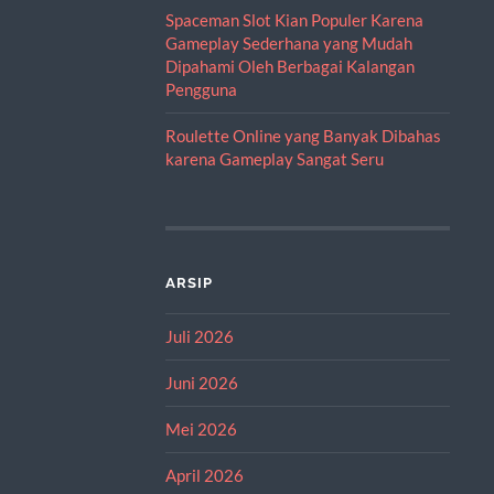
Spaceman Slot Kian Populer Karena
Gameplay Sederhana yang Mudah
Dipahami Oleh Berbagai Kalangan
Pengguna
Roulette Online yang Banyak Dibahas
karena Gameplay Sangat Seru
ARSIP
Juli 2026
Juni 2026
Mei 2026
April 2026