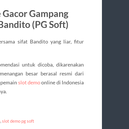
ne Gacor Gampang
Bandito (PG Soft)
ama sifat Bandito yang liar, fitur
omendasi untuk dicoba, dikarenakan
enangan besar berasal resmi dari
u pemain
slot demo
online di Indonesia
ya.
o
,
slot demo pg soft