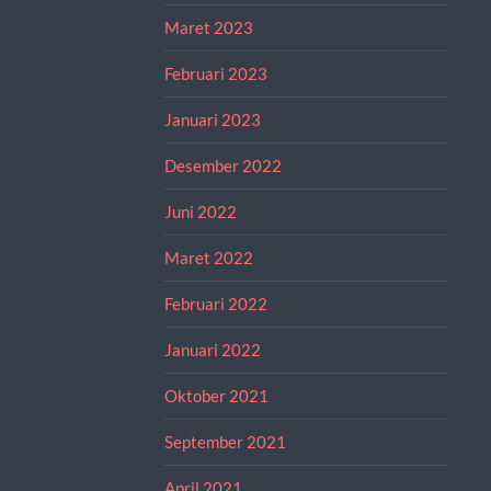
Maret 2023
Februari 2023
Januari 2023
Desember 2022
Juni 2022
Maret 2022
Februari 2022
Januari 2022
Oktober 2021
September 2021
April 2021