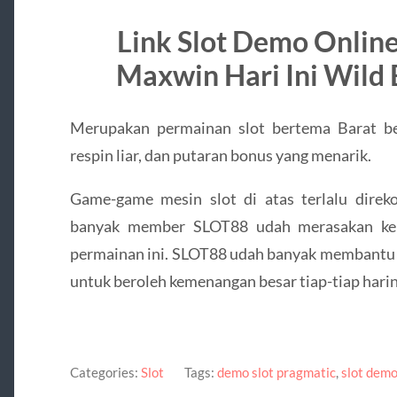
Link Slot Demo Onli
Maxwin Hari Ini Wild 
Merupakan permainan slot bertema Barat bers
respin liar, dan putaran bonus yang menarik.
Game-game mesin slot di atas terlalu direk
banyak member SLOT88 udah merasakan kem
permainan ini. SLOT88 udah banyak membant
untuk beroleh kemenangan besar tiap-tiap harin
Categories:
Slot
Tags:
demo slot pragmatic
,
slot dem