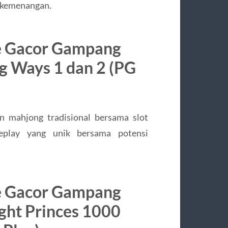
a kemenangan.
ne Gacor Gampang
g Ways 1 dan 2 (PG
 mahjong tradisional bersama slot
play yang unik bersama potensi
ne Gacor Gampang
ight Princes 1000