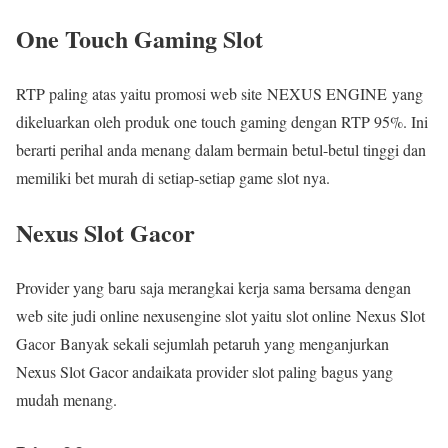
One Touch Gaming Slot
RTP paling atas yaitu promosi web site NEXUS ENGINE yang
dikeluarkan oleh produk one touch gaming dengan RTP 95%. Ini
berarti perihal anda menang dalam bermain betul-betul tinggi dan
memiliki bet murah di setiap-setiap game slot nya.
Nexus Slot Gacor
Provider yang baru saja merangkai kerja sama bersama dengan
web site judi online nexusengine slot yaitu slot online Nexus Slot
Gacor Banyak sekali sejumlah petaruh yang menganjurkan
Nexus Slot Gacor andaikata provider slot paling bagus yang
mudah menang.