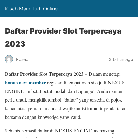
Kisah Main Judi Online
Daftar Provider Slot Terpercaya
2023
Rosed
3 tahun ago
Daftar Provider Slot Terpercaya 2023 –
Dalam menetapi
bonus new member
register di tempat web site judi NEXUS
ENGINE ini betul-betul mudah dan Dipungut. Anda namun
perlu untuk mengklik tombol “daftar” yang tersedia di pojok
kanan atas, pernah itu anda diwajibkan isi formulir pendaftaran
bersama dengan knowledge yang valid.
Sehabis berhasil daftar di NEXUS ENGINE memasang