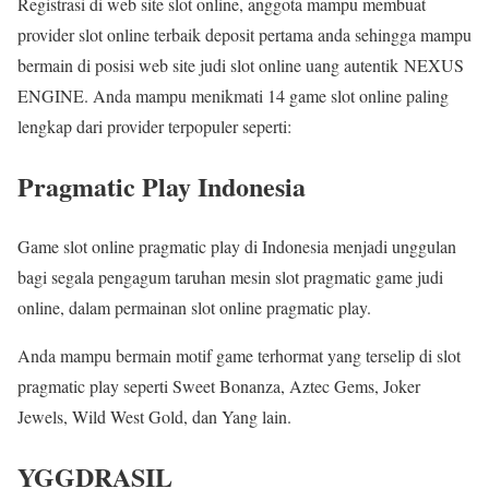
Registrasi di web site slot online, anggota mampu membuat
provider slot online terbaik deposit pertama anda sehingga mampu
bermain di posisi web site judi slot online uang autentik NEXUS
ENGINE. Anda mampu menikmati 14 game slot online paling
lengkap dari provider terpopuler seperti:
Pragmatic Play Indonesia
Game slot online pragmatic play di Indonesia menjadi unggulan
bagi segala pengagum taruhan mesin slot pragmatic game judi
online, dalam permainan slot online pragmatic play.
Anda mampu bermain motif game terhormat yang terselip di slot
pragmatic play seperti Sweet Bonanza, Aztec Gems, Joker
Jewels, Wild West Gold, dan Yang lain.
YGGDRASIL