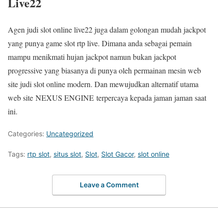
Live22
Agen judi slot online live22 juga dalam golongan mudah jackpot
yang punya game slot rtp live. Dimana anda sebagai pemain
mampu menikmati hujan jackpot namun bukan jackpot
progressive yang biasanya di punya oleh permainan mesin web
site judi slot online modern. Dan mewujudkan alternatif utama
web site NEXUS ENGINE terpercaya kepada jaman jaman saat
ini.
Categories:
Uncategorized
Tags:
rtp slot
,
situs slot
,
Slot
,
Slot Gacor
,
slot online
Leave a Comment