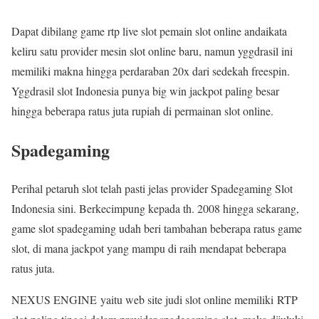
Dapat dibilang game rtp live slot pemain slot online andaikata
keliru satu provider mesin slot online baru, namun yggdrasil ini
memiliki makna hingga perdaraban 20x dari sedekah freespin.
Yggdrasil slot Indonesia punya big win jackpot paling besar
hingga beberapa ratus juta rupiah di permainan slot online.
Spadegaming
Perihal petaruh slot telah pasti jelas provider Spadegaming Slot
Indonesia sini. Berkecimpung kepada th. 2008 hingga sekarang,
game slot spadegaming udah beri tambahan beberapa ratus game
slot, di mana jackpot yang mampu di raih mendapat beberapa
ratus juta.
NEXUS ENGINE yaitu web site judi slot online memiliki RTP