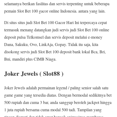
selamanya berikan fasilitas dan servis terpenting untuk beberapa
pemain Slot Bet 100 gacor online Indonesia. antara yang lain.
Di situs situs judi Slot Bet 100 Gacor Hari Ini terpercaya cepat
termasuk menang datangkan judi servis judi Slot Bet 100 online
deposit pulsa Telkomsel dan servis deposit melalui e-money
Dana, Sakuku, Ovo, LinkAja, Gopay. Tidak itu saja, kita
disokong servis judi Slot Bet 100 deposit bank lokal Bca, Bri,
Bni, mandiri plus CIMB Niaga.
Joker Jewels ( Slot88 )
Joker Jewels adalah permainan legend / paling senior salah satu
game game yang tersedia diatas. Dengan bermodal sedikitnya bet
500 rupiah dan cuma 3 bar, anda sanggup beroleh jackpot hingga
1 juta rupiah bersama cuma modal 500 tadi. Tampilan yang
ringan diamati dan tidak amat banyak animasinya membawa