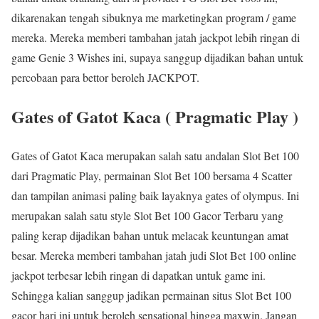
dikarenakan tengah sibuknya me marketingkan program / game
mereka. Mereka memberi tambahan jatah jackpot lebih ringan di
game Genie 3 Wishes ini, supaya sanggup dijadikan bahan untuk
percobaan para bettor beroleh JACKPOT.
Gates of Gatot Kaca ( Pragmatic Play )
Gates of Gatot Kaca merupakan salah satu andalan Slot Bet 100
dari Pragmatic Play, permainan Slot Bet 100 bersama 4 Scatter
dan tampilan animasi paling baik layaknya gates of olympus. Ini
merupakan salah satu style Slot Bet 100 Gacor Terbaru yang
paling kerap dijadikan bahan untuk melacak keuntungan amat
besar. Mereka memberi tambahan jatah judi Slot Bet 100 online
jackpot terbesar lebih ringan di dapatkan untuk game ini.
Sehingga kalian sanggup jadikan permainan situs Slot Bet 100
gacor hari ini untuk beroleh sensational hingga maxwin. Jangan