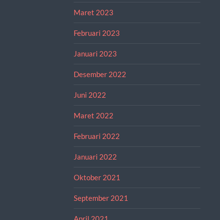
Maret 2023
Februari 2023
Januari 2023
Desember 2022
Juni 2022
Maret 2022
Februari 2022
Januari 2022
Oktober 2021
September 2021
April 2021