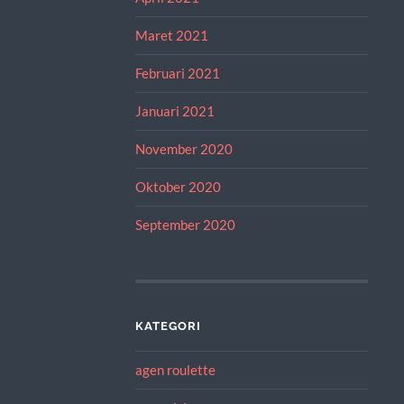
Maret 2021
Februari 2021
Januari 2021
November 2020
Oktober 2020
September 2020
KATEGORI
agen roulette