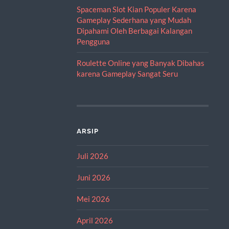
Spaceman Slot Kian Populer Karena
Gameplay Sederhana yang Mudah
Dipahami Oleh Berbagai Kalangan
Pengguna
Roulette Online yang Banyak Dibahas
karena Gameplay Sangat Seru
ARSIP
Juli 2026
Juni 2026
Mei 2026
April 2026