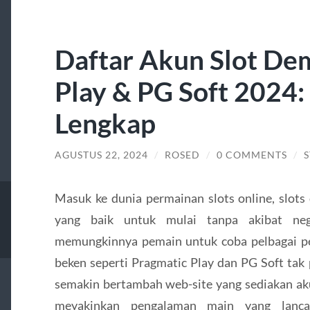
Daftar Akun Slot De
Play & PG Soft 2024
Lengkap
AGUSTUS 22, 2024
/
ROSED
/
0 COMMENTS
/
S
Masuk ke dunia permainan slots online, slots
yang baik untuk mulai tanpa akibat nega
memungkinnya pemain untuk coba pelbagai pe
beken seperti Pragmatic Play dan PG Soft tak 
semakin bertambah web-site yang sediakan aku
meyakinkan pengalaman main yang lanca