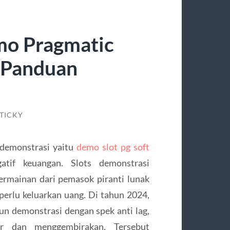
mo Pragmatic
: Panduan
TICKY
 demonstrasi yaitu
demo slot pg soft
tif keuangan. Slots demonstrasi
rmainan dari pemasok piranti lunak
perlu keluarkan uang. Di tahun 2024,
n demonstrasi dengan spek anti lag,
r dan menggembirakan. Tersebut