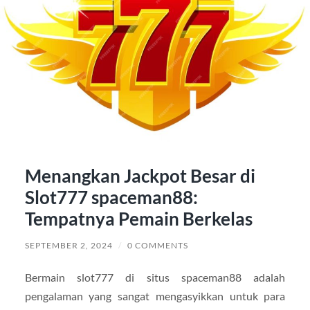
Menangkan Jackpot Besar di
Slot777 spaceman88:
Tempatnya Pemain Berkelas
SEPTEMBER 2, 2024
/
0 COMMENTS
Bermain slot777 di situs spaceman88 adalah
pengalaman yang sangat mengasyikkan untuk para