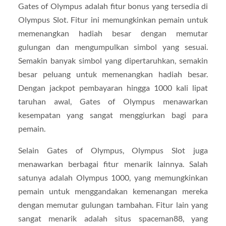
Gates of Olympus adalah fitur bonus yang tersedia di
Olympus Slot. Fitur ini memungkinkan pemain untuk
memenangkan hadiah besar dengan memutar
gulungan dan mengumpulkan simbol yang sesuai.
Semakin banyak simbol yang dipertaruhkan, semakin
besar peluang untuk memenangkan hadiah besar.
Dengan jackpot pembayaran hingga 1000 kali lipat
taruhan awal, Gates of Olympus menawarkan
kesempatan yang sangat menggiurkan bagi para
pemain.
Selain Gates of Olympus, Olympus Slot juga
menawarkan berbagai fitur menarik lainnya. Salah
satunya adalah Olympus 1000, yang memungkinkan
pemain untuk menggandakan kemenangan mereka
dengan memutar gulungan tambahan. Fitur lain yang
sangat menarik adalah situs spaceman88, yang