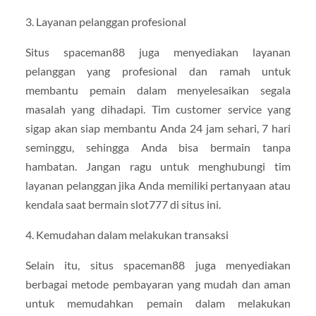
3. Layanan pelanggan profesional
Situs spaceman88 juga menyediakan layanan
pelanggan yang profesional dan ramah untuk
membantu pemain dalam menyelesaikan segala
masalah yang dihadapi. Tim customer service yang
sigap akan siap membantu Anda 24 jam sehari, 7 hari
seminggu, sehingga Anda bisa bermain tanpa
hambatan. Jangan ragu untuk menghubungi tim
layanan pelanggan jika Anda memiliki pertanyaan atau
kendala saat bermain slot777 di situs ini.
4. Kemudahan dalam melakukan transaksi
Selain itu, situs spaceman88 juga menyediakan
berbagai metode pembayaran yang mudah dan aman
untuk memudahkan pemain dalam melakukan