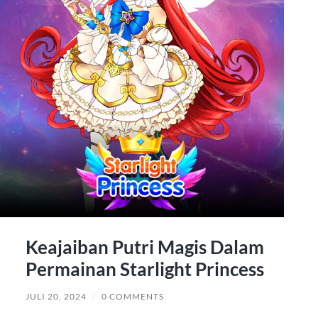
Keajaiban Putri Magis Dalam
Permainan Starlight Princess
JULI 20, 2024
/
0 COMMENTS