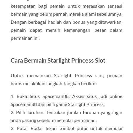
kesempatan bagi pemain untuk merasakan sensasi
bermain yang belum pernah mereka alami sebelumnya.
Dengan berbagai hadiah dan bonus yang ditawarkan,
pemain dapat meraih kemenangan besar dalam
permainan ini.
Cara Bermain Starlight Princess Slot
Untuk memainkan Starlight Princess slot, pemain
harus melakukan langkah-langkah berikut:
1. Buka Situs Spaceman88: Akses situs judi online
Spaceman88 dan pilih game Starlight Princess.
2. Pilih Taruhan: Tentukan jumlah taruhan yang ingin
anda pasang sebelum memulai permainan.
3. Putar Roda: Tekan tombol putar untuk memulai