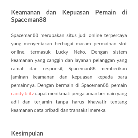
Keamanan dan Kepuasan Pemain di
Spaceman88
Spaceman88 merupakan situs judi online terpercaya
yang menyediakan berbagai macam permainan slot
online, termasuk Lucky Neko. Dengan sistem
keamanan yang canggih dan layanan pelanggan yang
ramah dan responsif, Spaceman88 memberikan
jaminan keamanan dan kepuasan kepada para
pemainnya. Dengan bermain di Spaceman88, pemain
candy blitz
dapat menikmati pengalaman bermain yang
adil dan terjamin tanpa harus khawatir tentang
keamanan data pribadi dan transaksi mereka.
Kesimpulan