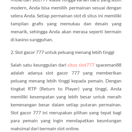
modern, Anda bisa memilih permainan sesuai dengan
selera Anda. Setiap permainan slot di situs ini memiliki
tampilan grafis yang memukau dan desain yang
menarik, sehingga Anda akan merasa seperti bermain
di kasino sungguhan.
2. Slot gacor 777 untuk peluang menang lebih tinggi
Salah satu keunggulan dari
situs slot777
spaceman88
adalah adanya slot gacor 777 yang memberikan
peluang menang lebih tinggi kepada pemain. Dengan
tingkat RTP (Return to Player) yang tinggi, Anda
memiliki kesempatan yang lebih besar untuk meraih
kemenangan besar dalam setiap putaran permainan.
Slot gacor 777 ini merupakan pilihan yang tepat bagi
para pemain yang ingin mendapatkan keuntungan
maksimal dari bermain slot online.