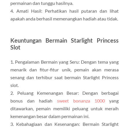
permainan dan tunggu hasilnya.
4. Amati Hasil: Perhatikan hasil putaran dan lihat
apakah anda berhasil memenangkan hadiah atau tidak.
Keuntungan Bermain Starlight Princess
Slot
1. Pengalaman Bermain yang Seru: Dengan tema yang
menarik dan fitur-fitur unik, pemain akan merasa
senang dan terhibur saat bermain Starlight Princess
slot.
2. Peluang Kemenangan Besar: Dengan berbagai
bonus dan hadiah
sweet bonanza 1000
yang
ditawarkan, pemain memiliki peluang untuk meraih
kemenangan besar dalam permainan ini.
3. Kebahagiaan dan Kesenangan: Bermain Starlight