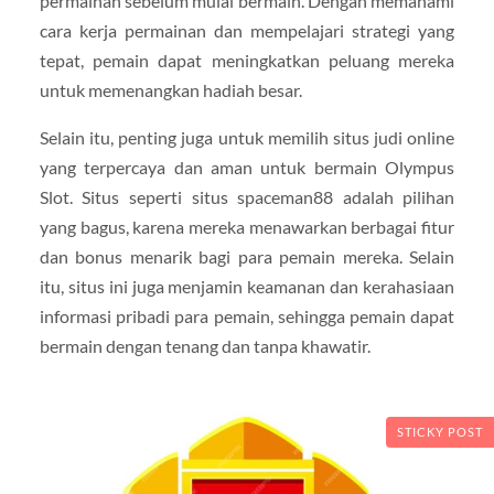
permainan sebelum mulai bermain. Dengan memahami
cara kerja permainan dan mempelajari strategi yang
tepat, pemain dapat meningkatkan peluang mereka
untuk memenangkan hadiah besar.
Selain itu, penting juga untuk memilih situs judi online
yang terpercaya dan aman untuk bermain Olympus
Slot. Situs seperti situs spaceman88 adalah pilihan
yang bagus, karena mereka menawarkan berbagai fitur
dan bonus menarik bagi para pemain mereka. Selain
itu, situs ini juga menjamin keamanan dan kerahasiaan
informasi pribadi para pemain, sehingga pemain dapat
bermain dengan tenang dan tanpa khawatir.
STICKY POST