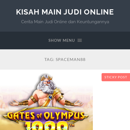
KISAH MAIN JUDI ONLINE
Cerita Main Judi Online dan Keuntungannya
SHOW MENU
TAG:
SPACEMAN88
STICKY POST