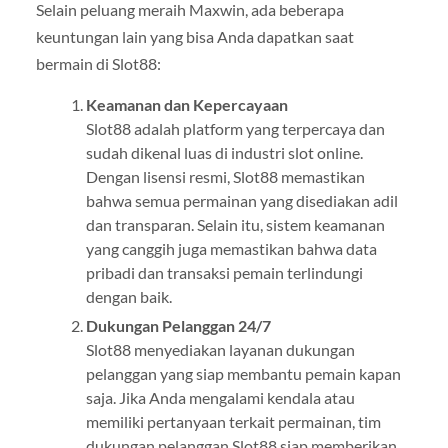
Selain peluang meraih Maxwin, ada beberapa
keuntungan lain yang bisa Anda dapatkan saat
bermain di Slot88:
Keamanan dan Kepercayaan
Slot88 adalah platform yang terpercaya dan
sudah dikenal luas di industri slot online.
Dengan lisensi resmi, Slot88 memastikan
bahwa semua permainan yang disediakan adil
dan transparan. Selain itu, sistem keamanan
yang canggih juga memastikan bahwa data
pribadi dan transaksi pemain terlindungi
dengan baik.
Dukungan Pelanggan 24/7
Slot88 menyediakan layanan dukungan
pelanggan yang siap membantu pemain kapan
saja. Jika Anda mengalami kendala atau
memiliki pertanyaan terkait permainan, tim
dukungan pelanggan Slot88 siap memberikan