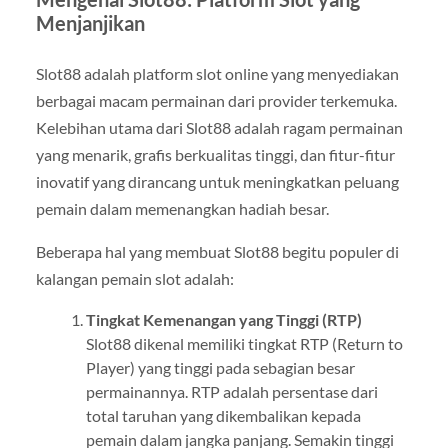
Menjanjikan
Slot88 adalah platform slot online yang menyediakan
berbagai macam permainan dari provider terkemuka.
Kelebihan utama dari Slot88 adalah ragam permainan
yang menarik, grafis berkualitas tinggi, dan fitur-fitur
inovatif yang dirancang untuk meningkatkan peluang
pemain dalam memenangkan hadiah besar.
Beberapa hal yang membuat Slot88 begitu populer di
kalangan pemain slot adalah:
Tingkat Kemenangan yang Tinggi (RTP)
Slot88 dikenal memiliki tingkat RTP (Return to
Player) yang tinggi pada sebagian besar
permainannya. RTP adalah persentase dari
total taruhan yang dikembalikan kepada
pemain dalam jangka panjang. Semakin tinggi