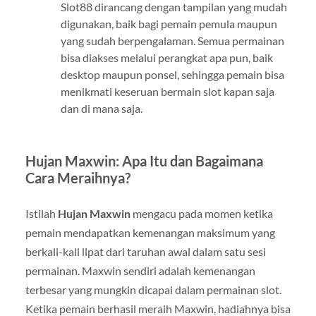
Slot88 dirancang dengan tampilan yang mudah
digunakan, baik bagi pemain pemula maupun
yang sudah berpengalaman. Semua permainan
bisa diakses melalui perangkat apa pun, baik
desktop maupun ponsel, sehingga pemain bisa
menikmati keseruan bermain slot kapan saja
dan di mana saja.
Hujan Maxwin: Apa Itu dan Bagaimana
Cara Meraihnya?
Istilah
Hujan Maxwin
mengacu pada momen ketika
pemain mendapatkan kemenangan maksimum yang
berkali-kali lipat dari taruhan awal dalam satu sesi
permainan. Maxwin sendiri adalah kemenangan
terbesar yang mungkin dicapai dalam permainan slot.
Ketika pemain berhasil meraih Maxwin, hadiahnya bisa