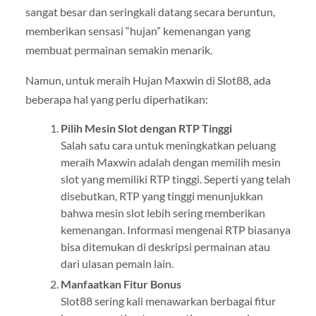
sangat besar dan seringkali datang secara beruntun,
memberikan sensasi “hujan” kemenangan yang
membuat permainan semakin menarik.
Namun, untuk meraih Hujan Maxwin di Slot88, ada
beberapa hal yang perlu diperhatikan:
Pilih Mesin Slot dengan RTP Tinggi
Salah satu cara untuk meningkatkan peluang
meraih Maxwin adalah dengan memilih mesin
slot yang memiliki RTP tinggi. Seperti yang telah
disebutkan, RTP yang tinggi menunjukkan
bahwa mesin slot lebih sering memberikan
kemenangan. Informasi mengenai RTP biasanya
bisa ditemukan di deskripsi permainan atau
dari ulasan pemain lain.
Manfaatkan Fitur Bonus
Slot88 sering kali menawarkan berbagai fitur