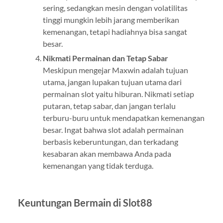
sering, sedangkan mesin dengan volatilitas
tinggi mungkin lebih jarang memberikan
kemenangan, tetapi hadiahnya bisa sangat
besar.
Nikmati Permainan dan Tetap Sabar
Meskipun mengejar Maxwin adalah tujuan
utama, jangan lupakan tujuan utama dari
permainan slot yaitu hiburan. Nikmati setiap
putaran, tetap sabar, dan jangan terlalu
terburu-buru untuk mendapatkan kemenangan
besar. Ingat bahwa slot adalah permainan
berbasis keberuntungan, dan terkadang
kesabaran akan membawa Anda pada
kemenangan yang tidak terduga.
Keuntungan Bermain di Slot88