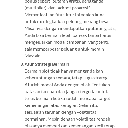
bonus seperti putaran gratis, pengganda
(multiplier), dan jackpot progresif.
Memanfaatkan fitur-fitur ini adalah kunci
untuk meningkatkan peluang menang besar.
Misalnya, dengan mendapatkan putaran gratis,
Anda bisa bermain lebih banyak tanpa harus
mengeluarkan modal tambahan, yang tentu
saja memperbesar peluang untuk meraih
Maxwin.
Atur Strategi Bermain
Bermain slot tidak hanya mengandalkan
keberuntungan semata, tetapi juga strategi.
Aturlah modal Anda dengan bijak. Tentukan
batasan taruhan dan jangan tergoda untuk
terus bermain ketika sudah mencapai target
kemenangan atau kerugian. Selain itu,
sesuaikan taruhan dengan volatilitas
permainan. Mesin dengan volatilitas rendah
biasanya memberikan kemenangan kecil tetapi