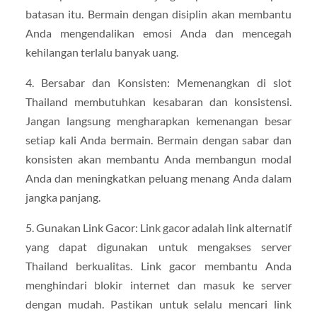
batasan itu. Bermain dengan disiplin akan membantu
Anda mengendalikan emosi Anda dan mencegah
kehilangan terlalu banyak uang.
4. Bersabar dan Konsisten: Memenangkan di slot
Thailand membutuhkan kesabaran dan konsistensi.
Jangan langsung mengharapkan kemenangan besar
setiap kali Anda bermain. Bermain dengan sabar dan
konsisten akan membantu Anda membangun modal
Anda dan meningkatkan peluang menang Anda dalam
jangka panjang.
5. Gunakan Link Gacor: Link gacor adalah link alternatif
yang dapat digunakan untuk mengakses server
Thailand berkualitas. Link gacor membantu Anda
menghindari blokir internet dan masuk ke server
dengan mudah. Pastikan untuk selalu mencari link