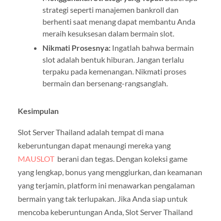
strategi seperti manajemen bankroll dan
berhenti saat menang dapat membantu Anda
meraih kesuksesan dalam bermain slot.
Nikmati Prosesnya:
Ingatlah bahwa bermain
slot adalah bentuk hiburan. Jangan terlalu
terpaku pada kemenangan. Nikmati proses
bermain dan bersenang-rangsanglah.
Kesimpulan
Slot Server Thailand adalah tempat di mana
keberuntungan dapat menaungi mereka yang
MAUSLOT
berani dan tegas. Dengan koleksi game
yang lengkap, bonus yang menggiurkan, dan keamanan
yang terjamin, platform ini menawarkan pengalaman
bermain yang tak terlupakan. Jika Anda siap untuk
mencoba keberuntungan Anda, Slot Server Thailand