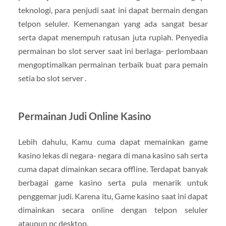
teknologi, para penjudi saat ini dapat bermain dengan
telpon seluler. Kemenangan yang ada sangat besar
serta dapat menempuh ratusan juta rupiah. Penyedia
permainan bo slot server saat ini berlaga- perlombaan
mengoptimalkan permainan terbaik buat para pemain
setia bo slot server .
Permainan Judi Online Kasino
Lebih dahulu, Kamu cuma dapat memainkan game
kasino lekas di negara- negara di mana kasino sah serta
cuma dapat dimainkan secara offline. Terdapat banyak
berbagai game kasino serta pula menarik untuk
penggemar judi. Karena itu, Game kasino saat ini dapat
dimainkan secara online dengan telpon seluler
ataupun pc desktop.