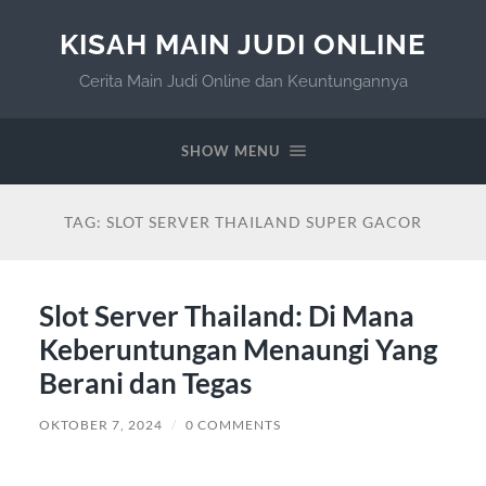
KISAH MAIN JUDI ONLINE
Cerita Main Judi Online dan Keuntungannya
SHOW MENU
TAG:
SLOT SERVER THAILAND SUPER GACOR
Slot Server Thailand: Di Mana
Keberuntungan Menaungi Yang
Berani dan Tegas
OKTOBER 7, 2024
/
0 COMMENTS