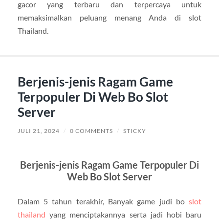
gacor yang terbaru dan terpercaya untuk
memaksimalkan peluang menang Anda di slot
Thailand.
Berjenis-jenis Ragam Game
Terpopuler Di Web Bo Slot
Server
JULI 21, 2024
/
0 COMMENTS
/
STICKY
Berjenis-jenis Ragam Game Terpopuler Di
Web Bo Slot Server
Dalam 5 tahun terakhir, Banyak game judi bo
slot
thailand
yang menciptakannya serta jadi hobi baru