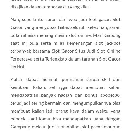
disajikan dalam tempo waktu yang kilat.
Nah, seperti itu saran dari web judi Slot gacor. Slot
Gacor yang mengupas habis seluruh kelebihan, saran
pula rahasia menang mesin slot online. Mari Gabung
saat ini pula serta miliki kemenangan slot jackpot
terbanyak bersama Slot Gacor Situs Judi Slot Online
Terpercaya serta Terlengkap dalam taruhan Slot Gacor
Terkini.
Kalian dapat memilah permainan sesuai skill dan
kesukaan kalian, sehingga dapat membuat kalian
mendapatkan banyak hadiah dan bonus sbobet88,
terus jadi sering bermain dan mengumpulkannya bisa
membuat kalian jadi orang kaya dalam waktu yang
pendek. Jadi kamu bisa mendapatkan uang dengan
Gampang melalui judi slot online, slot gacor maupun