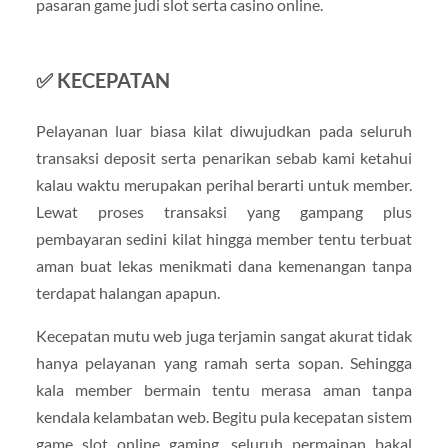
pasaran game judi slot serta casino online.
✅ KECEPATAN
Pelayanan luar biasa kilat diwujudkan pada seluruh
transaksi deposit serta penarikan sebab kami ketahui
kalau waktu merupakan perihal berarti untuk member.
Lewat proses transaksi yang gampang plus
pembayaran sedini kilat hingga member tentu terbuat
aman buat lekas menikmati dana kemenangan tanpa
terdapat halangan apapun.
Kecepatan mutu web juga terjamin sangat akurat tidak
hanya pelayanan yang ramah serta sopan. Sehingga
kala member bermain tentu merasa aman tanpa
kendala kelambatan web. Begitu pula kecepatan sistem
game slot online gaming, seluruh permainan bakal