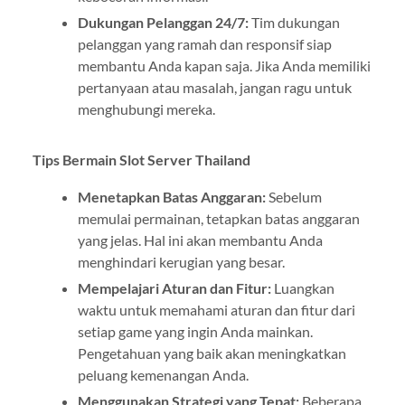
Dukungan Pelanggan 24/7:
Tim dukungan
pelanggan yang ramah dan responsif siap
membantu Anda kapan saja. Jika Anda memiliki
pertanyaan atau masalah, jangan ragu untuk
menghubungi mereka.
Tips Bermain Slot Server Thailand
Menetapkan Batas Anggaran:
Sebelum
memulai permainan, tetapkan batas anggaran
yang jelas. Hal ini akan membantu Anda
menghindari kerugian yang besar.
Mempelajari Aturan dan Fitur:
Luangkan
waktu untuk memahami aturan dan fitur dari
setiap game yang ingin Anda mainkan.
Pengetahuan yang baik akan meningkatkan
peluang kemenangan Anda.
Menggunakan Strategi yang Tepat:
Beberapa