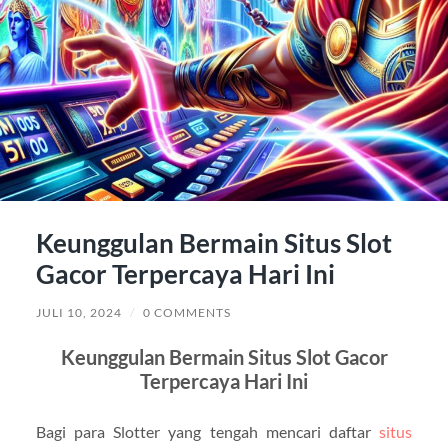
Keunggulan Bermain Situs Slot
Gacor Terpercaya Hari Ini
JULI 10, 2024
/
0 COMMENTS
Keunggulan Bermain Situs Slot Gacor
Terpercaya Hari Ini
Bagi para Slotter yang tengah mencari daftar
situs