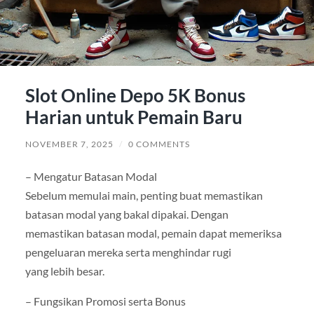
Slot Online Depo 5K Bonus
Harian untuk Pemain Baru
NOVEMBER 7, 2025
/
0 COMMENTS
– Mengatur Batasan Modal
Sebelum memulai main, penting buat memastikan
batasan modal yang bakal dipakai. Dengan
memastikan batasan modal, pemain dapat memeriksa
pengeluaran mereka serta menghindar rugi
yang lebih besar.
– Fungsikan Promosi serta Bonus