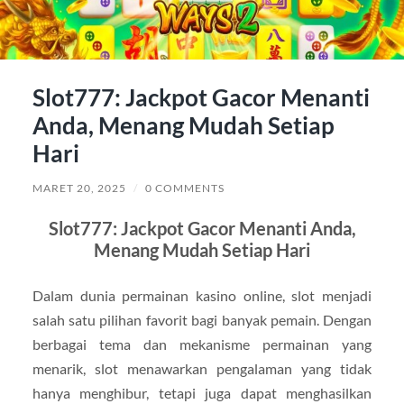
Slot777: Jackpot Gacor Menanti
Anda, Menang Mudah Setiap
Hari
MARET 20, 2025
/
0 COMMENTS
Slot777: Jackpot Gacor Menanti Anda,
Menang Mudah Setiap Hari
Dalam dunia permainan kasino online, slot menjadi
salah satu pilihan favorit bagi banyak pemain. Dengan
berbagai tema dan mekanisme permainan yang
menarik, slot menawarkan pengalaman yang tidak
hanya menghibur, tetapi juga dapat menghasilkan