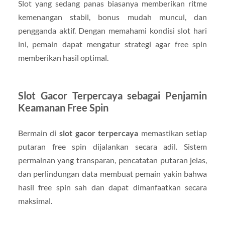
Slot yang sedang panas biasanya memberikan ritme
kemenangan stabil, bonus mudah muncul, dan
pengganda aktif. Dengan memahami kondisi slot hari
ini, pemain dapat mengatur strategi agar free spin
memberikan hasil optimal.
Slot Gacor Terpercaya sebagai Penjamin
Keamanan Free Spin
Bermain di
slot gacor terpercaya
memastikan setiap
putaran free spin dijalankan secara adil. Sistem
permainan yang transparan, pencatatan putaran jelas,
dan perlindungan data membuat pemain yakin bahwa
hasil free spin sah dan dapat dimanfaatkan secara
maksimal.