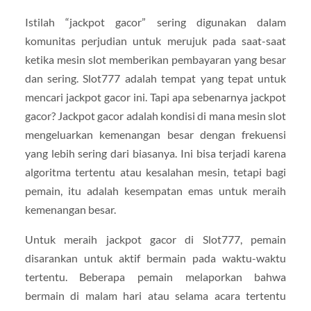
Istilah “jackpot gacor” sering digunakan dalam
komunitas perjudian untuk merujuk pada saat-saat
ketika mesin slot memberikan pembayaran yang besar
dan sering. Slot777 adalah tempat yang tepat untuk
mencari jackpot gacor ini. Tapi apa sebenarnya jackpot
gacor? Jackpot gacor adalah kondisi di mana mesin slot
mengeluarkan kemenangan besar dengan frekuensi
yang lebih sering dari biasanya. Ini bisa terjadi karena
algoritma tertentu atau kesalahan mesin, tetapi bagi
pemain, itu adalah kesempatan emas untuk meraih
kemenangan besar.
Untuk meraih jackpot gacor di Slot777, pemain
disarankan untuk aktif bermain pada waktu-waktu
tertentu. Beberapa pemain melaporkan bahwa
bermain di malam hari atau selama acara tertentu