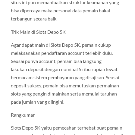
situs ini pun memanfaatkan struktur keamanan yang
bisa dipercaya maka personal data pemain bakal
terbangun secara baik.
Trik Main di Slots Depo 5K
Agar dapat main di Slots Depo 5K, pemain cukup
melaksanakan pendaftaran account terlebih dulu.
Seusai punya account, pemain bisa langsung
lakukan deposit dengan nominal 5 ribu rupiah lewat
bermacam sistem pembayaran yang disajikan. Seusai
deposit sukses, pemain bisa memutuskan permainan
slots yang pengin dimainkan serta memulai taruhan
pada jumlah yang diingini.
Rangkuman
Slots Depo 5K yaitu pemecahan terhebat buat pemain