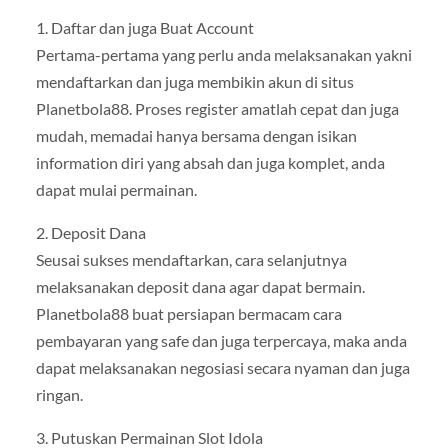
1. Daftar dan juga Buat Account
Pertama-pertama yang perlu anda melaksanakan yakni
mendaftarkan dan juga membikin akun di situs
Planetbola88. Proses register amatlah cepat dan juga
mudah, memadai hanya bersama dengan isikan
information diri yang absah dan juga komplet, anda
dapat mulai permainan.
2. Deposit Dana
Seusai sukses mendaftarkan, cara selanjutnya
melaksanakan deposit dana agar dapat bermain.
Planetbola88 buat persiapan bermacam cara
pembayaran yang safe dan juga terpercaya, maka anda
dapat melaksanakan negosiasi secara nyaman dan juga
ringan.
3. Putuskan Permainan Slot Idola