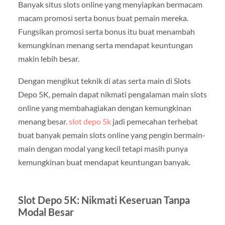
Banyak situs slots online yang menyiapkan bermacam
macam promosi serta bonus buat pemain mereka.
Fungsikan promosi serta bonus itu buat menambah
kemungkinan menang serta mendapat keuntungan
makin lebih besar.
Dengan mengikut teknik di atas serta main di Slots
Depo 5K, pemain dapat nikmati pengalaman main slots
online yang membahagiakan dengan kemungkinan
menang besar.
slot depo 5k
jadi pemecahan terhebat
buat banyak pemain slots online yang pengin bermain-
main dengan modal yang kecil tetapi masih punya
kemungkinan buat mendapat keuntungan banyak.
Slot Depo 5K: Nikmati Keseruan Tanpa
Modal Besar