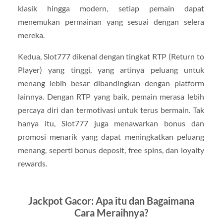
klasik hingga modern, setiap pemain dapat
menemukan permainan yang sesuai dengan selera
mereka.
Kedua, Slot777 dikenal dengan tingkat RTP (Return to
Player) yang tinggi, yang artinya peluang untuk
menang lebih besar dibandingkan dengan platform
lainnya. Dengan RTP yang baik, pemain merasa lebih
percaya diri dan termotivasi untuk terus bermain. Tak
hanya itu, Slot777 juga menawarkan bonus dan
promosi menarik yang dapat meningkatkan peluang
menang, seperti bonus deposit, free spins, dan loyalty
rewards.
Jackpot Gacor: Apa itu dan Bagaimana
Cara Meraihnya?