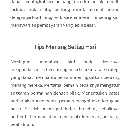
dapat meningkatkan peluang mereka untuk meraih
jackpot. Selain itu, penting untuk memilih mesin
dengan jackpot progresif, karena mesin ini sering kali
menawarkan pembayaran yang lebih besar.
Tips Menang Setiap Hari
Meskipun permainan slot pada dasarnya
mengandalkan keberuntungan, ada beberapa strategi
yang dapat membantu pemain meningkatkan peluang
menang mereka. Pertama, pemain sebaiknya mengatur
anggaran permainan dengan bijak. Menentukan batas
harian akan membantu pemain menghindari kerugian
besar. Setelah mencapai batas tersebut, sebaiknya
berhenti bermain dan menikmati kemenangan yang
telah diraih.