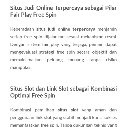
Situs Judi Online Terpercaya sebagai Pilar
Fair Play Free Spin
Keberadaan
situs judi online terpercaya
menjamin
setiap free spin dijalankan sesuai mekanisme resmi.
Dengan sistem fair play yang terjaga, pemain dapat
mengevaluasi strategi free spin secara objektif dan
memaksimalkan peluang menang tanpa risiko
manipulasi.
Situs Slot dan Link Slot sebagai Kombinasi
Optimal Free Spin
Kombinasi pemilihan
situs slot
yang aman dan
penggunaan
link slot
yang stabil menjadi kunci sukses
memanfaatkan free spin. Tanpa dukungan teknis yang