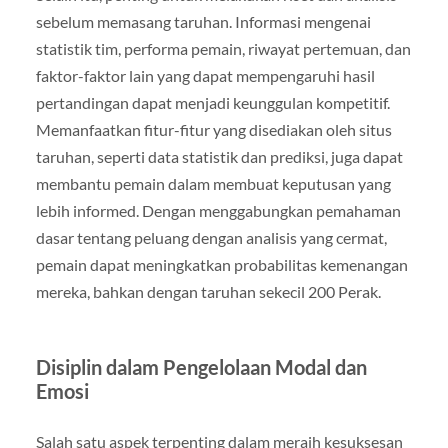
sebelum memasang taruhan. Informasi mengenai
statistik tim, performa pemain, riwayat pertemuan, dan
faktor-faktor lain yang dapat mempengaruhi hasil
pertandingan dapat menjadi keunggulan kompetitif.
Memanfaatkan fitur-fitur yang disediakan oleh situs
taruhan, seperti data statistik dan prediksi, juga dapat
membantu pemain dalam membuat keputusan yang
lebih informed. Dengan menggabungkan pemahaman
dasar tentang peluang dengan analisis yang cermat,
pemain dapat meningkatkan probabilitas kemenangan
mereka, bahkan dengan taruhan sekecil 200 Perak.
Disiplin dalam Pengelolaan Modal dan
Emosi
Salah satu aspek terpenting dalam meraih kesuksesan