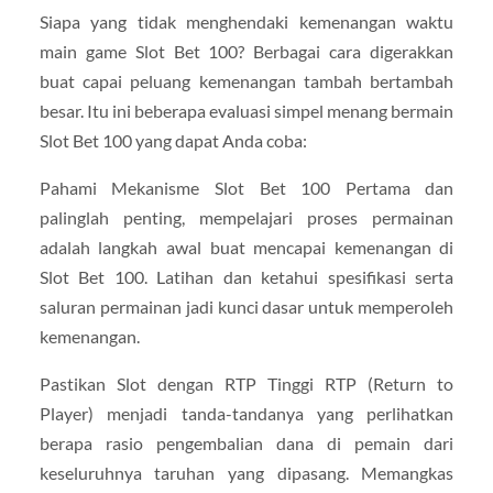
Siapa yang tidak menghendaki kemenangan waktu
main game Slot Bet 100? Berbagai cara digerakkan
buat capai peluang kemenangan tambah bertambah
besar. Itu ini beberapa evaluasi simpel menang bermain
Slot Bet 100 yang dapat Anda coba:
Pahami Mekanisme Slot Bet 100 Pertama dan
palinglah penting, mempelajari proses permainan
adalah langkah awal buat mencapai kemenangan di
Slot Bet 100. Latihan dan ketahui spesifikasi serta
saluran permainan jadi kunci dasar untuk memperoleh
kemenangan.
Pastikan Slot dengan RTP Tinggi RTP (Return to
Player) menjadi tanda-tandanya yang perlihatkan
berapa rasio pengembalian dana di pemain dari
keseluruhnya taruhan yang dipasang. Memangkas