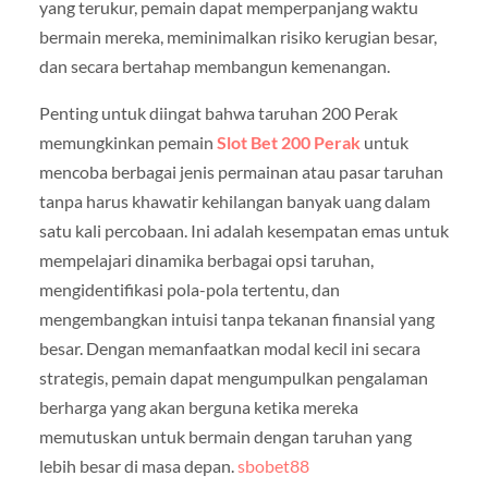
yang terukur, pemain dapat memperpanjang waktu
bermain mereka, meminimalkan risiko kerugian besar,
dan secara bertahap membangun kemenangan.
Penting untuk diingat bahwa taruhan 200 Perak
memungkinkan pemain
Slot Bet 200 Perak
untuk
mencoba berbagai jenis permainan atau pasar taruhan
tanpa harus khawatir kehilangan banyak uang dalam
satu kali percobaan. Ini adalah kesempatan emas untuk
mempelajari dinamika berbagai opsi taruhan,
mengidentifikasi pola-pola tertentu, dan
mengembangkan intuisi tanpa tekanan finansial yang
besar. Dengan memanfaatkan modal kecil ini secara
strategis, pemain dapat mengumpulkan pengalaman
berharga yang akan berguna ketika mereka
memutuskan untuk bermain dengan taruhan yang
lebih besar di masa depan.
sbobet88