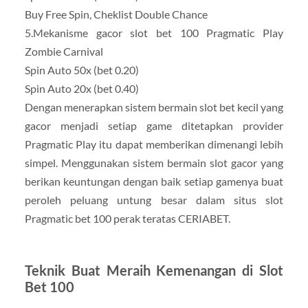
Buy Free Spin, Cheklist Double Chance
5.Mekanisme gacor slot bet 100 Pragmatic Play
Zombie Carnival
Spin Auto 50x (bet 0.20)
Spin Auto 20x (bet 0.40)
Dengan menerapkan sistem bermain slot bet kecil yang
gacor menjadi setiap game ditetapkan provider
Pragmatic Play itu dapat memberikan dimenangi lebih
simpel. Menggunakan sistem bermain slot gacor yang
berikan keuntungan dengan baik setiap gamenya buat
peroleh peluang untung besar dalam situs slot
Pragmatic bet 100 perak teratas CERIABET.
Teknik Buat Meraih Kemenangan di Slot
Bet 100