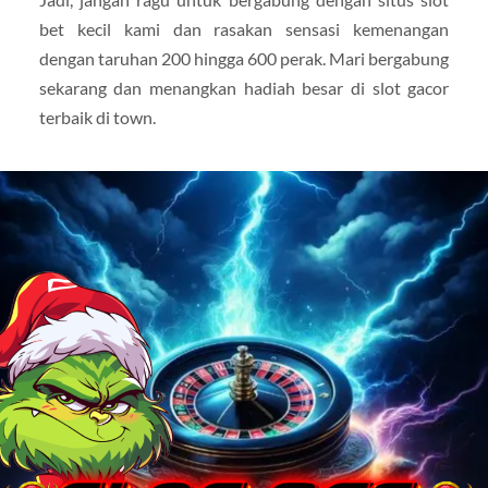
bet kecil kami dan rasakan sensasi kemenangan
dengan taruhan 200 hingga 600 perak. Mari bergabung
sekarang dan menangkan hadiah besar di slot gacor
terbaik di town.