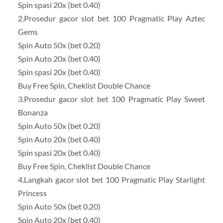
Spin spasi 20x (bet 0.40)
2.Prosedur gacor slot bet 100 Pragmatic Play Aztec
Gems
Spin Auto 50x (bet 0.20)
Spin Auto 20x (bet 0.40)
Spin spasi 20x (bet 0.40)
Buy Free Spin, Cheklist Double Chance
3.Prosedur gacor slot bet 100 Pragmatic Play Sweet
Bonanza
Spin Auto 50x (bet 0.20)
Spin Auto 20x (bet 0.40)
Spin spasi 20x (bet 0.40)
Buy Free Spin, Cheklist Double Chance
4.Langkah gacor slot bet 100 Pragmatic Play Starlight
Princess
Spin Auto 50x (bet 0.20)
Spin Auto 20x (bet 0.40)