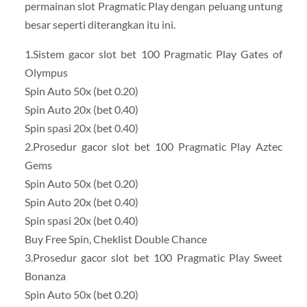
permainan slot Pragmatic Play dengan peluang untung
besar seperti diterangkan itu ini.
1.Sistem gacor slot bet 100 Pragmatic Play Gates of
Olympus
Spin Auto 50x (bet 0.20)
Spin Auto 20x (bet 0.40)
Spin spasi 20x (bet 0.40)
2.Prosedur gacor slot bet 100 Pragmatic Play Aztec
Gems
Spin Auto 50x (bet 0.20)
Spin Auto 20x (bet 0.40)
Spin spasi 20x (bet 0.40)
Buy Free Spin, Cheklist Double Chance
3.Prosedur gacor slot bet 100 Pragmatic Play Sweet
Bonanza
Spin Auto 50x (bet 0.20)