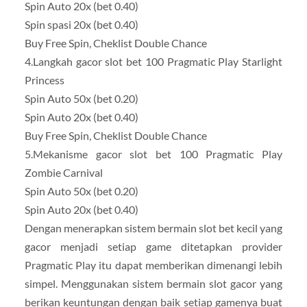
Spin Auto 20x (bet 0.40)
Spin spasi 20x (bet 0.40)
Buy Free Spin, Cheklist Double Chance
4.Langkah gacor slot bet 100 Pragmatic Play Starlight
Princess
Spin Auto 50x (bet 0.20)
Spin Auto 20x (bet 0.40)
Buy Free Spin, Cheklist Double Chance
5.Mekanisme gacor slot bet 100 Pragmatic Play
Zombie Carnival
Spin Auto 50x (bet 0.20)
Spin Auto 20x (bet 0.40)
Dengan menerapkan sistem bermain slot bet kecil yang
gacor menjadi setiap game ditetapkan provider
Pragmatic Play itu dapat memberikan dimenangi lebih
simpel. Menggunakan sistem bermain slot gacor yang
berikan keuntungan dengan baik setiap gamenya buat