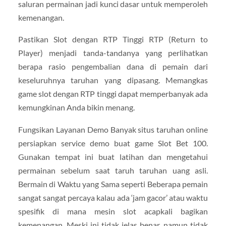
saluran permainan jadi kunci dasar untuk memperoleh
kemenangan.
Pastikan Slot dengan RTP Tinggi RTP (Return to
Player) menjadi tanda-tandanya yang perlihatkan
berapa rasio pengembalian dana di pemain dari
keseluruhnya taruhan yang dipasang. Memangkas
game slot dengan RTP tinggi dapat memperbanyak ada
kemungkinan Anda bikin menang.
Fungsikan Layanan Demo Banyak situs taruhan online
persiapkan service demo buat game Slot Bet 100.
Gunakan tempat ini buat latihan dan mengetahui
permainan sebelum saat taruh taruhan uang asli.
Bermain di Waktu yang Sama seperti Beberapa pemain
sangat sangat percaya kalau ada ‘jam gacor’ atau waktu
spesifik di mana mesin slot acapkali bagikan
kemenangan. Meski ini tidak jelas benar, namun tidak