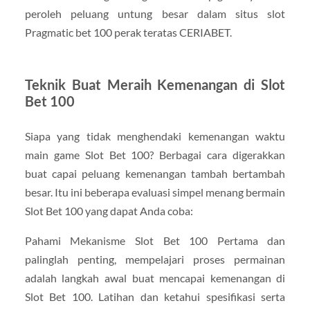
peroleh peluang untung besar dalam situs slot
Pragmatic bet 100 perak teratas CERIABET.
Teknik Buat Meraih Kemenangan di Slot
Bet 100
Siapa yang tidak menghendaki kemenangan waktu
main game Slot Bet 100? Berbagai cara digerakkan
buat capai peluang kemenangan tambah bertambah
besar. Itu ini beberapa evaluasi simpel menang bermain
Slot Bet 100 yang dapat Anda coba:
Pahami Mekanisme Slot Bet 100 Pertama dan
palinglah penting, mempelajari proses permainan
adalah langkah awal buat mencapai kemenangan di
Slot Bet 100. Latihan dan ketahui spesifikasi serta