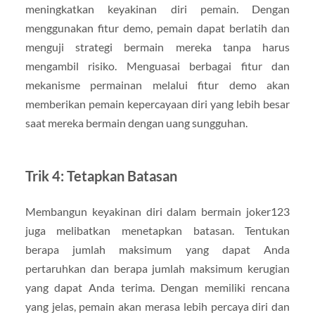
meningkatkan keyakinan diri pemain. Dengan
menggunakan fitur demo, pemain dapat berlatih dan
menguji strategi bermain mereka tanpa harus
mengambil risiko. Menguasai berbagai fitur dan
mekanisme permainan melalui fitur demo akan
memberikan pemain kepercayaan diri yang lebih besar
saat mereka bermain dengan uang sungguhan.
Trik 4: Tetapkan Batasan
Membangun keyakinan diri dalam bermain joker123
juga melibatkan menetapkan batasan. Tentukan
berapa jumlah maksimum yang dapat Anda
pertaruhkan dan berapa jumlah maksimum kerugian
yang dapat Anda terima. Dengan memiliki rencana
yang jelas, pemain akan merasa lebih percaya diri dan