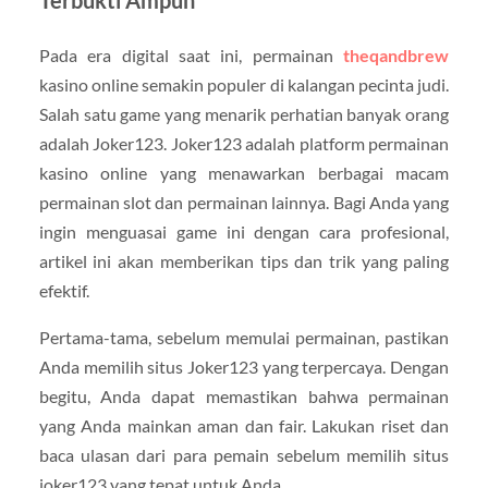
Terbukti Ampuh
Pada era digital saat ini, permainan
theqandbrew
kasino online semakin populer di kalangan pecinta judi.
Salah satu game yang menarik perhatian banyak orang
adalah Joker123. Joker123 adalah platform permainan
kasino online yang menawarkan berbagai macam
permainan slot dan permainan lainnya. Bagi Anda yang
ingin menguasai game ini dengan cara profesional,
artikel ini akan memberikan tips dan trik yang paling
efektif.
Pertama-tama, sebelum memulai permainan, pastikan
Anda memilih situs Joker123 yang terpercaya. Dengan
begitu, Anda dapat memastikan bahwa permainan
yang Anda mainkan aman dan fair. Lakukan riset dan
baca ulasan dari para pemain sebelum memilih situs
joker123 yang tepat untuk Anda.