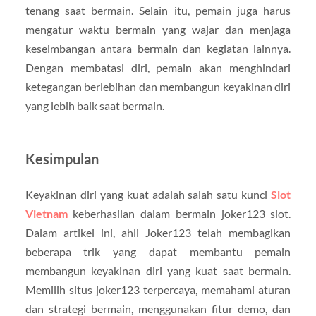
tenang saat bermain. Selain itu, pemain juga harus
mengatur waktu bermain yang wajar dan menjaga
keseimbangan antara bermain dan kegiatan lainnya.
Dengan membatasi diri, pemain akan menghindari
ketegangan berlebihan dan membangun keyakinan diri
yang lebih baik saat bermain.
Kesimpulan
Keyakinan diri yang kuat adalah salah satu kunci
Slot
Vietnam
keberhasilan dalam bermain joker123 slot.
Dalam artikel ini, ahli Joker123 telah membagikan
beberapa trik yang dapat membantu pemain
membangun keyakinan diri yang kuat saat bermain.
Memilih situs joker123 terpercaya, memahami aturan
dan strategi bermain, menggunakan fitur demo, dan