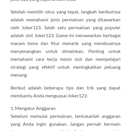
Setelah memilih situs yang tepat, langkah berikutnya
adalah memahami jenis permainan yang ditawarkan
oleh Joker123. Salah satu permainan yang populer
adalah slot Joker123. Game ini menawarkan berbagai
macam tema dan fitur menarik yang membuatnya
menyenangkan untuk dimainkan. Penting untuk
memahami cara kerja mesin slot dan mempelajari
strategi yang efektif untuk meningkatkan peluang
menang.
Berikut adalah beberapa tips dan trik yang dapat
membantu Anda menguasai Joker123:
1. Mengatur Anggaran
Sebelum memulai permainan, tentukanlah anggaran
yang Anda ingin gunakan. Jangan pernah bermain