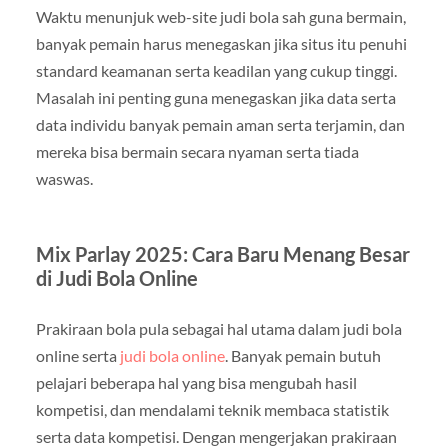
Waktu menunjuk web-site judi bola sah guna bermain,
banyak pemain harus menegaskan jika situs itu penuhi
standard keamanan serta keadilan yang cukup tinggi.
Masalah ini penting guna menegaskan jika data serta
data individu banyak pemain aman serta terjamin, dan
mereka bisa bermain secara nyaman serta tiada
waswas.
Mix Parlay 2025: Cara Baru Menang Besar
di Judi Bola Online
Prakiraan bola pula sebagai hal utama dalam judi bola
online serta
judi bola online
. Banyak pemain butuh
pelajari beberapa hal yang bisa mengubah hasil
kompetisi, dan mendalami teknik membaca statistik
serta data kompetisi. Dengan mengerjakan prakiraan