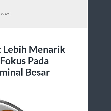
 WAYS
t Lebih Menarik
 Fokus Pada
minal Besar