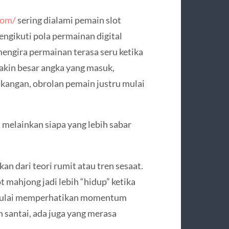
com/
sering dialami pemain slot
ngikuti pola permainan digital
mengira permainan terasa seru ketika
akin besar angka yang masuk,
lakangan, obrolan pemain justru mulai
 melainkan siapa yang lebih sabar
an dari teori rumit atau tren sesaat.
mahjong jadi lebih “hidup” ketika
 mulai memperhatikan momentum
h santai, ada juga yang merasa