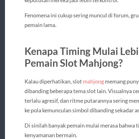
Fenomena ini cukup sering muncul di forum, grup
pemain lama.
Kenapa Timing Mulai Lebi
Pemain Slot Mahjong?
Kalau diperhatikan, slot
mahjong
memang punya
dibanding beberapa tema slot lain. Visualnya c
terlalu agresif, dan ritme putarannya sering m
ke pola kemunculan simbol dibanding sekadar a
Di sinilah banyak pemain mulai merasa bahwa 
kenyamanan bermain.