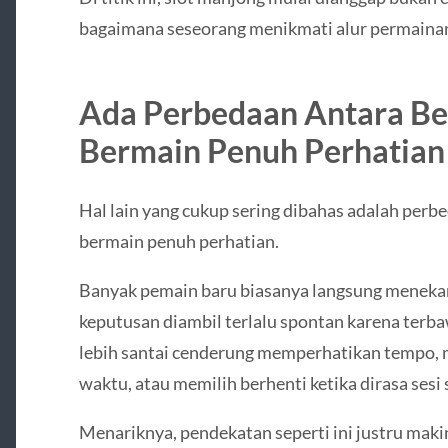
bagaimana seseorang menikmati alur permainan 
Ada Perbedaan Antara Be
Bermain Penuh Perhatian
Hal lain yang cukup sering dibahas adalah perb
bermain penuh perhatian.
Banyak pemain baru biasanya langsung menekan
keputusan diambil terlalu spontan karena terb
lebih santai cenderung memperhatikan tempo, 
waktu, atau memilih berhenti ketika dirasa sesi
Menariknya, pendekatan seperti ini justru maki