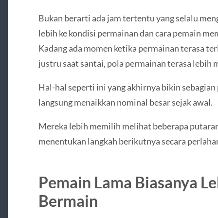
Bukan berarti ada jam tertentu yang selalu me
lebih ke kondisi permainan dan cara pemain mem
Kadang ada momen ketika permainan terasa terl
justru saat santai, pola permainan terasa lebih 
Hal-hal seperti ini yang akhirnya bikin sebagi
langsung menaikkan nominal besar sejak awal.
Mereka lebih memilih melihat beberapa putaran
menentukan langkah berikutnya secara perlaha
Pemain Lama Biasanya Le
Bermain