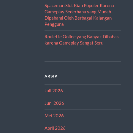
Spaceman Slot Kian Populer Karena
Gameplay Sederhana yang Mudah
Dipahami Oleh Berbagai Kalangan
Pengguna
Roulette Online yang Banyak Dibahas
karena Gameplay Sangat Seru
ARSIP
Juli 2026
Juni 2026
Mei 2026
April 2026