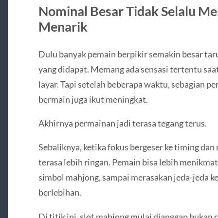
Nominal Besar Tidak Selalu M
Menarik
Dulu banyak pemain berpikir semakin besar tar
yang didapat. Memang ada sensasi tertentu saat
layar. Tapi setelah beberapa waktu, sebagian p
bermain juga ikut meningkat.
Akhirnya permainan jadi terasa tegang terus.
Sebaliknya, ketika fokus bergeser ke timing dan
terasa lebih ringan. Pemain bisa lebih menikma
simbol mahjong, sampai merasakan jeda-jeda k
berlebihan.
Di titik ini, slot mahjong mulai dianggap bukan 