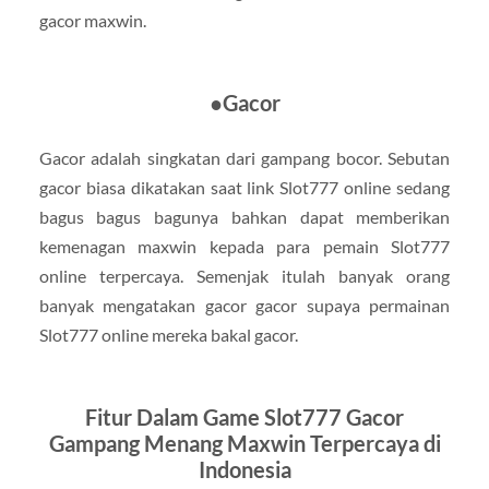
gacor maxwin.
●Gacor
Gacor adalah singkatan dari gampang bocor. Sebutan
gacor biasa dikatakan saat link Slot777 online sedang
bagus bagus bagunya bahkan dapat memberikan
kemenagan maxwin kepada para pemain Slot777
online terpercaya. Semenjak itulah banyak orang
banyak mengatakan gacor gacor supaya permainan
Slot777 online mereka bakal gacor.
Fitur Dalam Game Slot777 Gacor
Gampang Menang Maxwin Terpercaya di
Indonesia