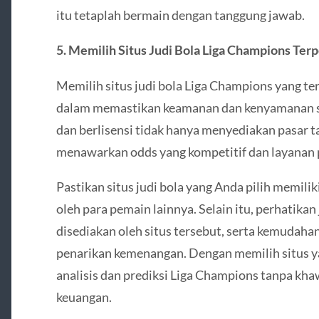
itu tetaplah bermain dengan tanggung jawab.
5. Memilih Situs Judi Bola Liga Champions Ter
Memilih situs judi bola Liga Champions yang te
dalam memastikan keamanan dan kenyamanan saa
dan berlisensi tidak hanya menyediakan pasar t
menawarkan odds yang kompetitif dan layanan p
Pastikan situs judi bola yang Anda pilih memilik
oleh para pemain lainnya. Selain itu, perhatik
disediakan oleh situs tersebut, serta kemudah
penarikan kemenangan. Dengan memilih situs ya
analisis dan prediksi Liga Champions tanpa kha
keuangan.