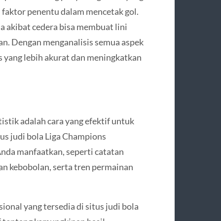
 faktor penentu dalam mencetak gol.
 akibat cedera bisa membuat lini
wan. Dengan menganalisis semua aspek
s yang lebih akurat dan meningkatkan
istik adalah cara yang efektif untuk
tus judi bola Liga Champions
Anda manfaatkan, seperti catatan
an kebobolan, serta tren permainan
ional yang tersedia di situs judi bola