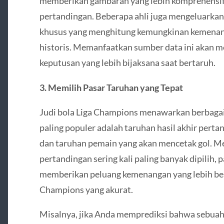
memberikan gambaran yang lebih komprehensif
pertandingan. Beberapa ahli juga mengeluarkan
khusus yang menghitung kemungkinan kemenang
historis. Memanfaatkan sumber data ini aka
keputusan yang lebih bijaksana saat bertaruh.
3. Memilih Pasar Taruhan yang Tepat
Judi bola Liga Champions menawarkan berbagai 
paling populer adalah taruhan hasil akhir pertan
dan taruhan pemain yang akan mencetak gol. Me
pertandingan sering kali paling banyak dipilih, 
memberikan peluang kemenangan yang lebih besa
Champions yang akurat.
Misalnya, jika Anda memprediksi bahwa sebuah