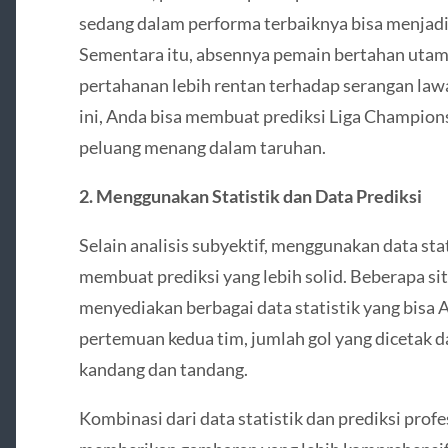
sedang dalam performa terbaiknya bisa menjadi
Sementara itu, absennya pemain bertahan utama
pertahanan lebih rentan terhadap serangan la
ini, Anda bisa membuat prediksi Liga Champion
peluang menang dalam taruhan.
2. Menggunakan Statistik dan Data Prediksi
Selain analisis subyektif, menggunakan data stat
membuat prediksi yang lebih solid. Beberapa si
menyediakan berbagai data statistik yang bisa 
pertemuan kedua tim, jumlah gol yang dicetak d
kandang dan tandang.
Kombinasi dari data statistik dan prediksi profes