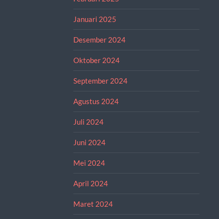
Januari 2025
Desember 2024
Oktober 2024
September 2024
Agustus 2024
Juli 2024
Juni 2024
Mei 2024
April 2024
Maret 2024