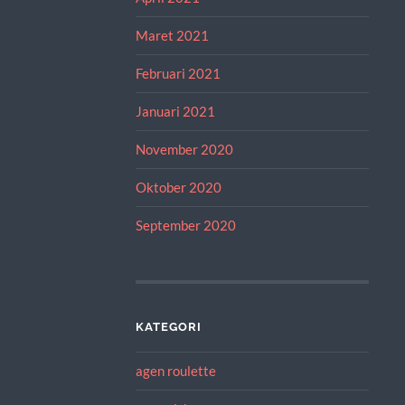
Maret 2021
Februari 2021
Januari 2021
November 2020
Oktober 2020
September 2020
KATEGORI
agen roulette