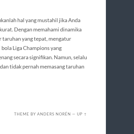
anlah hal yang mustahil jika Anda
g akurat. Dengan memahami dinamika
r taruhan yang tepat, mengatur
di bola Liga Champions yang
nang secara signifikan. Namun, selalu
b dan tidak pernah memasang taruhan
THEME BY
ANDERS NORÉN
—
UP ↑