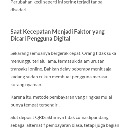
Perubahan kecil seperti ini sering terjadi tanpa
disadari.
Saat Kecepatan Menjadi Faktor yang
Dicari Pengguna Digital
Sekarang semuanya bergerak cepat. Orang tidak suka
menunggu terlalu lama, termasuk dalam urusan
transaksi online. Bahkan delay beberapa menit saja
kadang sudah cukup membuat pengguna merasa
kurang nyaman.
Karena itu, metode pembayaran yang ringkas mulai
punya tempat tersendiri.
Slot deposit QRIS akhirnya tidak cuma dipandang
sebagai alternatif pembayaran biasa, tetapi juga bagian