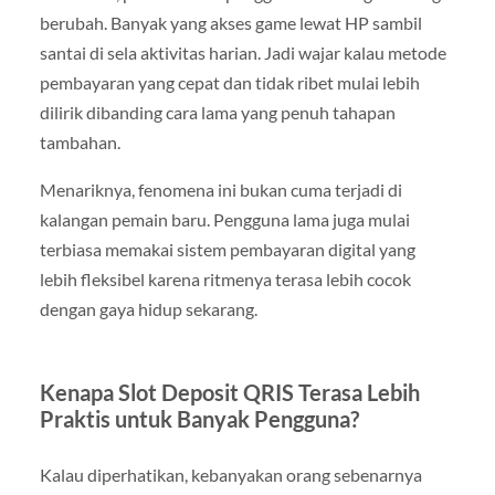
berubah. Banyak yang akses game lewat HP sambil
santai di sela aktivitas harian. Jadi wajar kalau metode
pembayaran yang cepat dan tidak ribet mulai lebih
dilirik dibanding cara lama yang penuh tahapan
tambahan.
Menariknya, fenomena ini bukan cuma terjadi di
kalangan pemain baru. Pengguna lama juga mulai
terbiasa memakai sistem pembayaran digital yang
lebih fleksibel karena ritmenya terasa lebih cocok
dengan gaya hidup sekarang.
Kenapa Slot Deposit QRIS Terasa Lebih
Praktis untuk Banyak Pengguna?
Kalau diperhatikan, kebanyakan orang sebenarnya