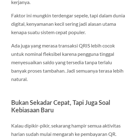
kerjanya.
Faktor ini mungkin terdengar sepele, tapi dalam dunia
digital, kenyamanan kecil sering jadi alasan utama
kenapa suatu sistem cepat populer.
Ada juga yang merasa transaksi QRIS lebih cocok
untuk nominal fleksibel karena pengguna tinggal
menyesuaikan saldo yang tersedia tanpa terlalu
banyak proses tambahan. Jadi semuanya terasa lebih
natural.
Bukan Sekadar Cepat, Tapi Juga Soal
Kebiasaan Baru
Kalau dipikir-pikir, sekarang hampir semua aktivitas
harian sudah mulai mengarah ke pembayaran QR.