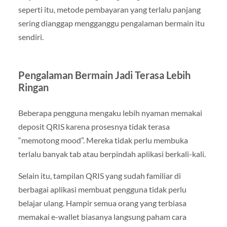
seperti itu, metode pembayaran yang terlalu panjang
sering dianggap mengganggu pengalaman bermain itu
sendiri.
Pengalaman Bermain Jadi Terasa Lebih
Ringan
Beberapa pengguna mengaku lebih nyaman memakai
deposit QRIS karena prosesnya tidak terasa
“memotong mood”. Mereka tidak perlu membuka
terlalu banyak tab atau berpindah aplikasi berkali-kali.
Selain itu, tampilan QRIS yang sudah familiar di
berbagai aplikasi membuat pengguna tidak perlu
belajar ulang. Hampir semua orang yang terbiasa
memakai e-wallet biasanya langsung paham cara