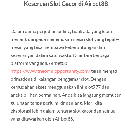
Keseruan Slot Gacor di Airbet88
Dalam dunia perjudian online, tidak ada yang lebih
menarik daripada menemukan mesin slot yang tepat—
mesin yang bisa membawa keberuntungan dan
kesenangan dalam satu waktu. Di antara berbagai
platform yang ada, Airbet88
https://www.theomniopportunity.com/
telah menjadi
primadona di kalangan penggemar slot. Dengan
kemudahan akses menggunakan link slot777 dan
aneka pilihan permainan, Anda bisa langsung memutar
gulungan tanpa perlu mikir panjang. Mari kita
eksplorasi lebih dalam tentang slot gacor dan semua
yang ditawarkan oleh Airbet88.