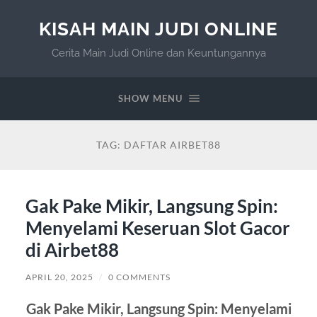
KISAH MAIN JUDI ONLINE
Cerita Main Judi Online dan Keuntungannya
SHOW MENU
TAG:
DAFTAR AIRBET88
Gak Pake Mikir, Langsung Spin:
Menyelami Keseruan Slot Gacor
di Airbet88
APRIL 20, 2025
/
0 COMMENTS
Gak Pake Mikir, Langsung Spin: Menyelami