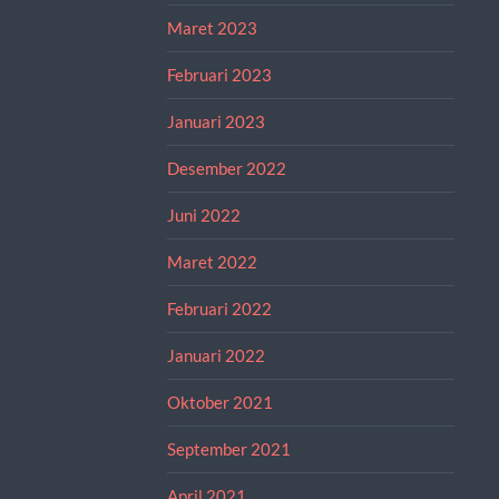
Maret 2023
Februari 2023
Januari 2023
Desember 2022
Juni 2022
Maret 2022
Februari 2022
Januari 2022
Oktober 2021
September 2021
April 2021