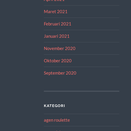
Maret 2021
Februari 2021
Januari 2021
November 2020
Oktober 2020
September 2020
KATEGORI
agen roulette