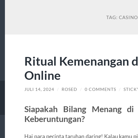
TAG:
CASINO
Ritual Kemenangan d
Online
JULI 14, 2024
/
ROSED
/
0 COMMENTS
/
STICK
Siapakah Bilang Menang di
Keberuntungan?
Hai para pecinta taruhan daring! Kalau kamu pi