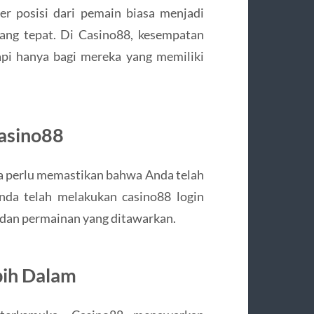
r posisi dari pemain biasa menjadi
ang tepat. Di Casino88, kesempatan
api hanya bagi mereka yang memiliki
Casino88
 perlu memastikan bahwa Anda telah
nda telah melakukan casino88 login
 dan permainan yang ditawarkan.
bih Dalam