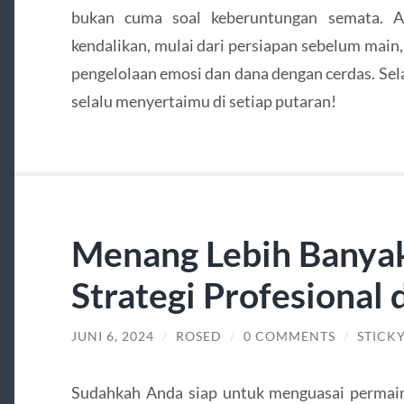
bukan cuma soal keberuntungan semata. A
kendalikan, mulai dari persiapan sebelum main,
pengelolaan emosi dan dana dengan cerdas. Se
selalu menyertaimu di setiap putaran!
Menang Lebih Banya
Strategi Profesional 
JUNI 6, 2024
/
ROSED
/
0 COMMENTS
/
STICK
Sudahkah Anda siap untuk menguasai permain