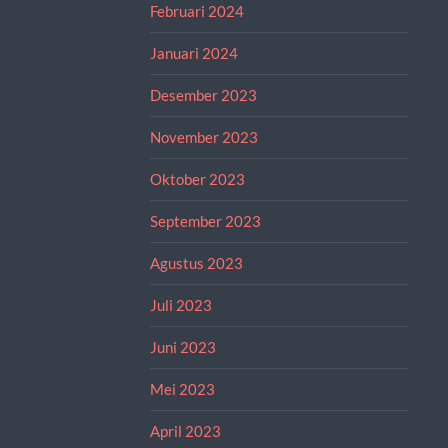
Februari 2024
Januari 2024
Desember 2023
November 2023
Oktober 2023
September 2023
Agustus 2023
Juli 2023
Juni 2023
Mei 2023
April 2023