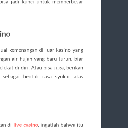
bisa jadi kunci untuk memperbesar
ino
itual kemenangan di luar kasino yang
ngan air hujan yang baru turun, biar
kat di diri. Atau bisa juga, berikan
sebagai bentuk rasa syukur atas
gan di
live casino
, ingatlah bahwa itu