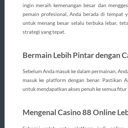
ingin meraih kemenangan besar dan menggese
pemain profesional, Anda berada di tempat y
untuk menang besar selalu terbuka lebar, tet
strategi yang tepat.
Bermain Lebih Pintar dengan 
Sebelum Anda masuk ke dalam permainan, Anda
masuk ke platform dengan benar. Pastikan A
untuk mendapatkan akses penuh ke semua fitur
Mengenal Casino 88 Online Le