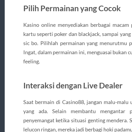
Pilih Permainan yang Cocok
Kasino online menyediakan berbagai macam p
kartu seperti poker dan blackjack, sampai yang
sic bo. Pilihlah permainan yang menurutmu p
Ingat, dalam permainan ini, menguasai bukan cu
feeling.
Interaksi dengan Live Dealer
Saat bermain di Casino88, jangan malu-malu u
yang ada. Selain membantu mengantar pe
penyemangat ketika situasi genting mendera. 
lelucon ringan, mereka jadi berbagi hoki padam