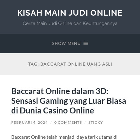
KISAH MAIN JUDI ONLINE
Cerita Main Judi Online dan Keuntungannya
SHOW MENU
TAG:
BACCARAT ONLINE UANG ASLI
Baccarat Online dalam 3D:
Sensasi Gaming yang Luar Biasa
di Dunia Casino Online
FEBRUARI 4, 2024
/
0 COMMENTS
/
STICKY
Baccarat Online telah menjadi daya tarik utama di