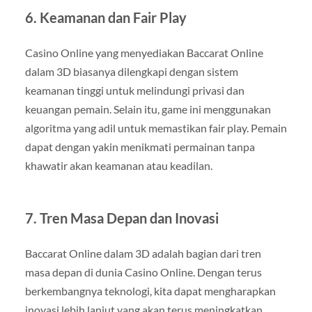
6. Keamanan dan Fair Play
Casino Online yang menyediakan Baccarat Online
dalam 3D biasanya dilengkapi dengan sistem
keamanan tinggi untuk melindungi privasi dan
keuangan pemain. Selain itu, game ini menggunakan
algoritma yang adil untuk memastikan fair play. Pemain
dapat dengan yakin menikmati permainan tanpa
khawatir akan keamanan atau keadilan.
7. Tren Masa Depan dan Inovasi
Baccarat Online dalam 3D adalah bagian dari tren
masa depan di dunia Casino Online. Dengan terus
berkembangnya teknologi, kita dapat mengharapkan
inovasi lebih lanjut yang akan terus meningkatkan