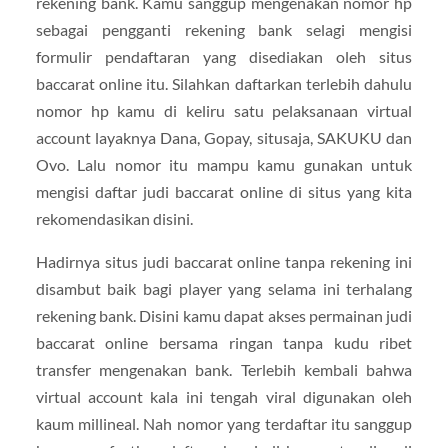
rekening bank. Kamu sanggup mengenakan nomor hp
sebagai pengganti rekening bank selagi mengisi
formulir pendaftaran yang disediakan oleh situs
baccarat online itu. Silahkan daftarkan terlebih dahulu
nomor hp kamu di keliru satu pelaksanaan virtual
account layaknya Dana, Gopay, situsaja, SAKUKU dan
Ovo. Lalu nomor itu mampu kamu gunakan untuk
mengisi daftar judi baccarat online di situs yang kita
rekomendasikan disini.
Hadirnya situs judi baccarat online tanpa rekening ini
disambut baik bagi player yang selama ini terhalang
rekening bank. Disini kamu dapat akses permainan judi
baccarat online bersama ringan tanpa kudu ribet
transfer mengenakan bank. Terlebih kembali bahwa
virtual account kala ini tengah viral digunakan oleh
kaum millineal. Nah nomor yang terdaftar itu sanggup