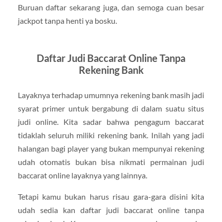
Buruan daftar sekarang juga, dan semoga cuan besar
jackpot tanpa henti ya bosku.
Daftar Judi Baccarat Online Tanpa
Rekening Bank
Layaknya terhadap umumnya rekening bank masih jadi
syarat primer untuk bergabung di dalam suatu situs
judi online. Kita sadar bahwa pengagum baccarat
tidaklah seluruh miliki rekening bank. Inilah yang jadi
halangan bagi player yang bukan mempunyai rekening
udah otomatis bukan bisa nikmati permainan judi
baccarat online layaknya yang lainnya.
Tetapi kamu bukan harus risau gara-gara disini kita
udah sedia kan daftar judi baccarat online tanpa