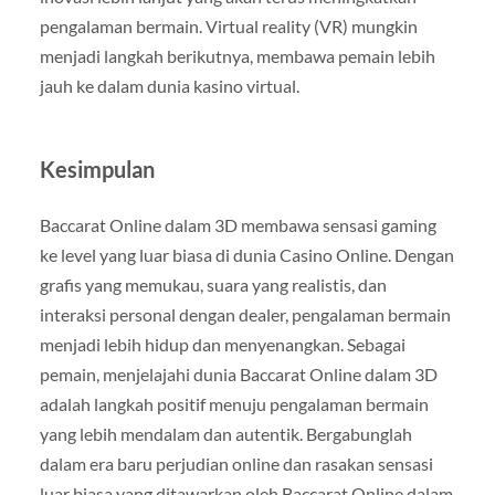
pengalaman bermain. Virtual reality (VR) mungkin
menjadi langkah berikutnya, membawa pemain lebih
jauh ke dalam dunia kasino virtual.
Kesimpulan
Baccarat Online dalam 3D membawa sensasi gaming
ke level yang luar biasa di dunia Casino Online. Dengan
grafis yang memukau, suara yang realistis, dan
interaksi personal dengan dealer, pengalaman bermain
menjadi lebih hidup dan menyenangkan. Sebagai
pemain, menjelajahi dunia Baccarat Online dalam 3D
adalah langkah positif menuju pengalaman bermain
yang lebih mendalam dan autentik. Bergabunglah
dalam era baru perjudian online dan rasakan sensasi
luar biasa yang ditawarkan oleh Baccarat Online dalam