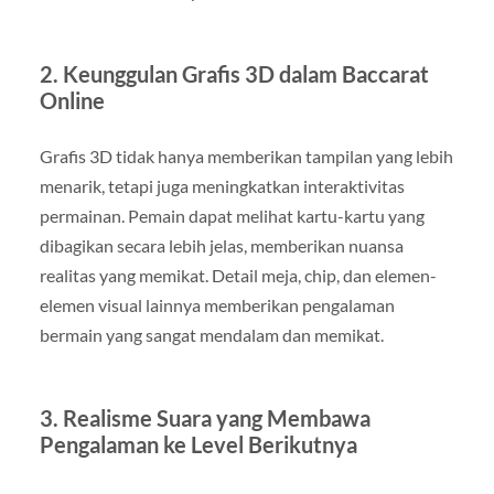
2. Keunggulan Grafis 3D dalam Baccarat
Online
Grafis 3D tidak hanya memberikan tampilan yang lebih
menarik, tetapi juga meningkatkan interaktivitas
permainan. Pemain dapat melihat kartu-kartu yang
dibagikan secara lebih jelas, memberikan nuansa
realitas yang memikat. Detail meja, chip, dan elemen-
elemen visual lainnya memberikan pengalaman
bermain yang sangat mendalam dan memikat.
3. Realisme Suara yang Membawa
Pengalaman ke Level Berikutnya