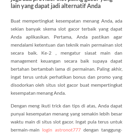
lain yang dapat jadi alternatif Anda
Buat mempertingkat kesempatan menang Anda, ada
sekian banyak skema slot gacor terbaik yang dapat
Anda aplikasikan. Pertama, Anda pastikan agar
mendalami ketentuan dan teknik main permainan slot
secara baik. Ke-2 , mengatur siasat main dan
management keuangan secara baik supaya dapat
bertahan bertambah lama di permainan. Paling akhir,
ingat terus untuk perhatikan bonus dan promo yang
disodorkan oleh situs slot gacor buat mempertingkat
kesempatan menang Anda.
Dengan meng ikuti trick dan tips di atas, Anda dapat
punyai kesempatan menang yang semakin lebih besar
waktu main di situs slot gacor. Ingat pula terus untuk
bermain-main
login astronot777
dengan tanggung-