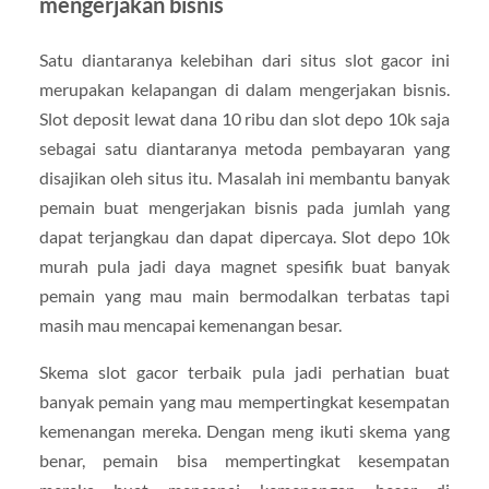
mengerjakan bisnis
Satu diantaranya kelebihan dari situs slot gacor ini
merupakan kelapangan di dalam mengerjakan bisnis.
Slot deposit lewat dana 10 ribu dan slot depo 10k saja
sebagai satu diantaranya metoda pembayaran yang
disajikan oleh situs itu. Masalah ini membantu banyak
pemain buat mengerjakan bisnis pada jumlah yang
dapat terjangkau dan dapat dipercaya. Slot depo 10k
murah pula jadi daya magnet spesifik buat banyak
pemain yang mau main bermodalkan terbatas tapi
masih mau mencapai kemenangan besar.
Skema slot gacor terbaik pula jadi perhatian buat
banyak pemain yang mau mempertingkat kesempatan
kemenangan mereka. Dengan meng ikuti skema yang
benar, pemain bisa mempertingkat kesempatan