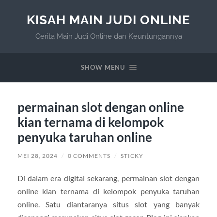
KISAH MAIN JUDI ONLINE
Cerita Main Judi Online dan Keuntungannya
SHOW MENU
permainan slot dengan online
kian ternama di kelompok
penyuka taruhan online
MEI 28, 2024
/
0 COMMENTS
/
STICKY
Di dalam era digital sekarang, permainan slot dengan
online kian ternama di kelompok penyuka taruhan
online. Satu diantaranya situs slot yang banyak